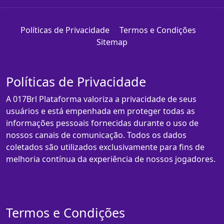
Políticas de Privacidade
Termos e Condições
Sitemap
Políticas de Privacidade
A 017Brl Plataforma valoriza a privacidade de seus
usuários e está empenhada em proteger todas as
informações pessoais fornecidas durante o uso de
nossos canais de comunicação. Todos os dados
coletados são utilizados exclusivamente para fins de
melhoria contínua da experiência de nossos jogadores.
Termos e Condições