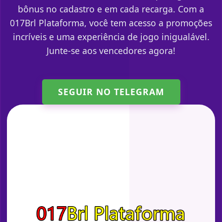
bônus no cadastro e em cada recarga. Com a
017Brl Plataforma, você tem acesso a promoções
incríveis e uma experiência de jogo inigualável.
Junte-se aos vencedores agora!
SEGUIR NO TELEGRAM