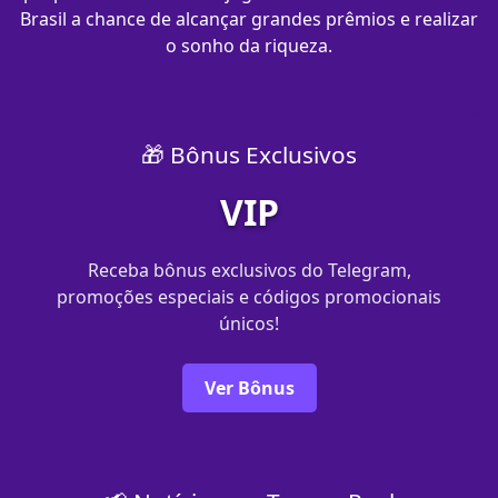
Brasil a chance de alcançar grandes prêmios e realizar
o sonho da riqueza.
🎁 Bônus Exclusivos
VIP
Receba bônus exclusivos do Telegram,
promoções especiais e códigos promocionais
únicos!
Ver Bônus