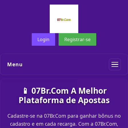
Login
Registrar-se
Menu
📱 07Br.Com A Melhor
Plataforma de Apostas
Cadastre-se na 07Br.Com para ganhar bônus no
cadastro e em cada recarga. Com a 07Br.Com,