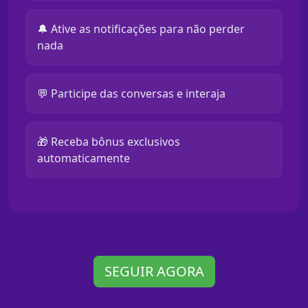
🔔 Ative as notificações para não perder
nada
💬 Participe das conversas e interaja
🎁 Receba bônus exclusivos
automaticamente
SEGUIR AGORA