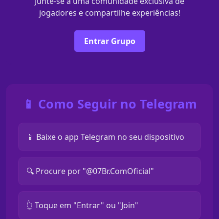
Junte-se a uma comunidade exclusiva de
jogadores e compartilhe experiências!
Entrar Grupo
📱 Como Seguir no Telegram
📱 Baixe o app Telegram no seu dispositivo
🔍 Procure por "@07Br.ComOficial"
👆 Toque em "Entrar" ou "Join"