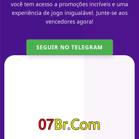
você tem acesso a promoções incríveis e uma
experiência de jogo inigualável. Junte-se aos
vencedores agora!
SEGUIR NO TELEGRAM