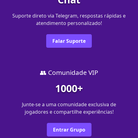
Suporte direto via Telegram, respostas rápidas e
atendimento personalizado!
Falar Suporte
👥 Comunidade VIP
1000+
Junte-se a uma comunidade exclusiva de
jogadores e compartilhe experiências!
Entrar Grupo