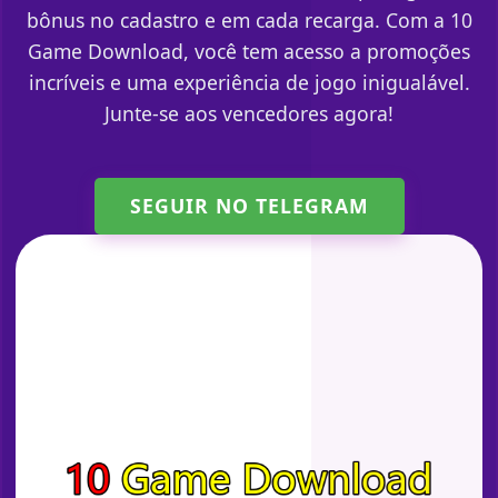
bônus no cadastro e em cada recarga. Com a 10
Game Download, você tem acesso a promoções
incríveis e uma experiência de jogo inigualável.
Junte-se aos vencedores agora!
SEGUIR NO TELEGRAM