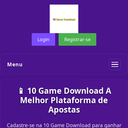
Login
Registrar-se
Menu
📱 10 Game Download A
Melhor Plataforma de
Apostas
Cadastre-se na 10 Game Download para ganhar