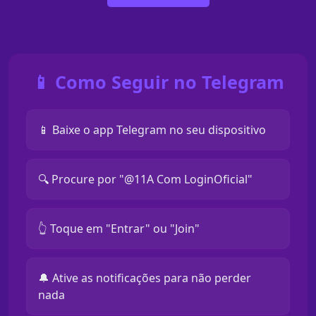
📱 Como Seguir no Telegram
📱 Baixe o app Telegram no seu dispositivo
🔍 Procure por "@11A Com LoginOficial"
👆 Toque em "Entrar" ou "Join"
🔔 Ative as notificações para não perder
nada