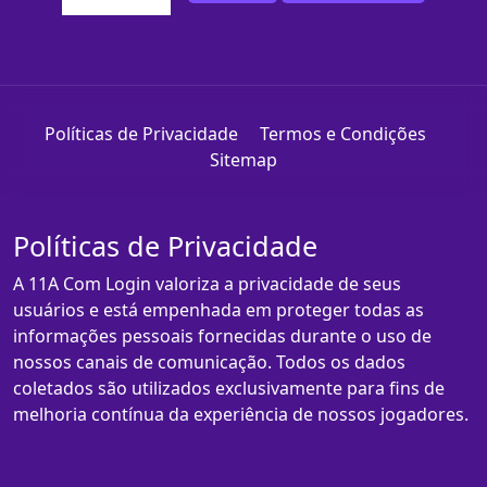
Políticas de Privacidade
Termos e Condições
Sitemap
Políticas de Privacidade
A 11A Com Login valoriza a privacidade de seus
usuários e está empenhada em proteger todas as
informações pessoais fornecidas durante o uso de
nossos canais de comunicação. Todos os dados
coletados são utilizados exclusivamente para fins de
melhoria contínua da experiência de nossos jogadores.