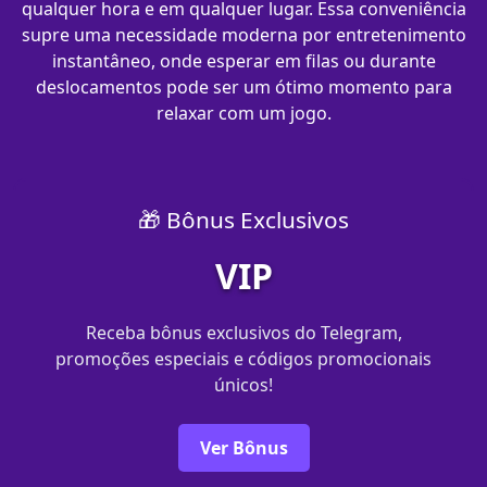
qualquer hora e em qualquer lugar. Essa conveniência
supre uma necessidade moderna por entretenimento
instantâneo, onde esperar em filas ou durante
deslocamentos pode ser um ótimo momento para
relaxar com um jogo.
🎁 Bônus Exclusivos
VIP
Receba bônus exclusivos do Telegram,
promoções especiais e códigos promocionais
únicos!
Ver Bônus