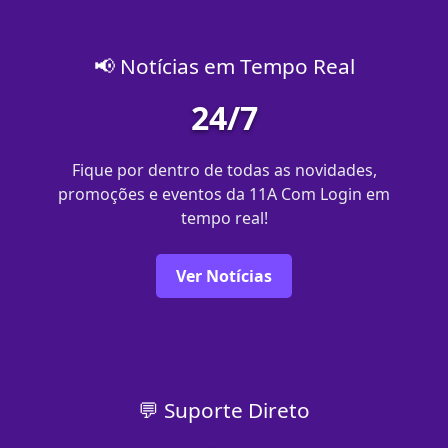
📢 Notícias em Tempo Real
24/7
Fique por dentro de todas as novidades,
promoções e eventos da 11A Com Login em
tempo real!
Ver Notícias
💬 Suporte Direto