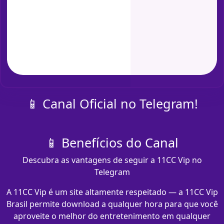
📱 Canal Oficial no Telegram!
📱 Benefícios do Canal
Descubra as vantagens de seguir a 11CC Vip no
Telegram
A 11CC Vip é um site altamente respeitado — a 11CC Vip
Brasil permite download a qualquer hora para que você
aproveite o melhor do entretenimento em qualquer