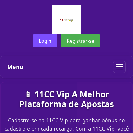
Login
Registrar-se
Menu
📱 11CC Vip A Melhor
Plataforma de Apostas
Cadastre-se na 11CC Vip para ganhar bônus no
cadastro e em cada recarga. Com a 11CC Vip, você