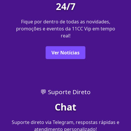
24/7
Fique por dentro de todas as novidades,
promoções e eventos da 11CC Vip em tempo
real!
Ver Notícias
💬 Suporte Direto
Chat
Suporte direto via Telegram, respostas rápidas e
atendimento personalizado!