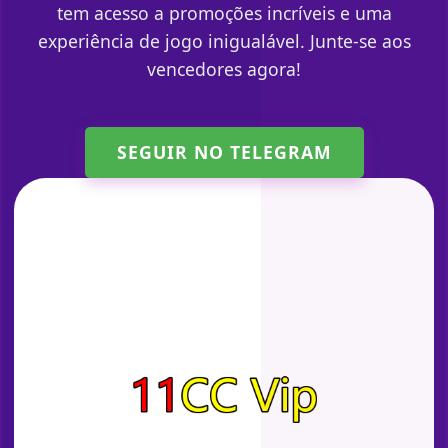
tem acesso a promoções incríveis e uma
experiência de jogo inigualável. Junte-se aos
vencedores agora!
SEGUIR NO TELEGRAM