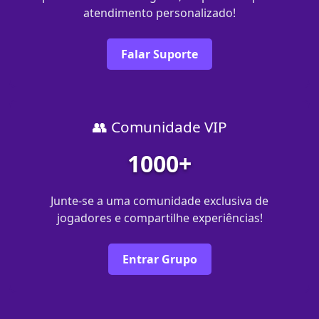
atendimento personalizado!
Falar Suporte
👥 Comunidade VIP
1000+
Junte-se a uma comunidade exclusiva de
jogadores e compartilhe experiências!
Entrar Grupo