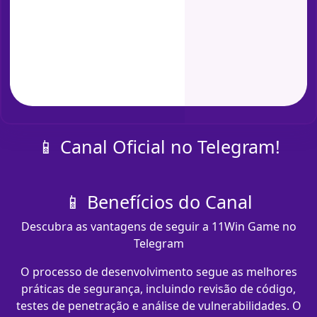
📱 Canal Oficial no Telegram!
📱 Benefícios do Canal
Descubra as vantagens de seguir a 11Win Game no
Telegram
O processo de desenvolvimento segue as melhores
práticas de segurança, incluindo revisão de código,
testes de penetração e análise de vulnerabilidades. O