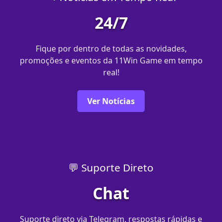
24/7
Fique por dentro de todas as novidades,
promoções e eventos da 11Win Game em tempo
real!
Ver Notícias
💬 Suporte Direto
Chat
Suporte direto via Telegram, respostas rápidas e