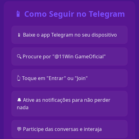
📱 Como Seguir no Telegram
📱 Baixe o app Telegram no seu dispositivo
🔍 Procure por "@11Win GameOficial"
👆 Toque em "Entrar" ou "Join"
🔔 Ative as notificações para não perder
nada
💬 Participe das conversas e interaja