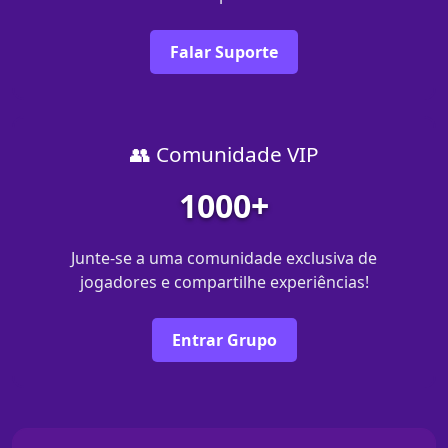
Falar Suporte
👥 Comunidade VIP
1000+
Junte-se a uma comunidade exclusiva de
jogadores e compartilhe experiências!
Entrar Grupo