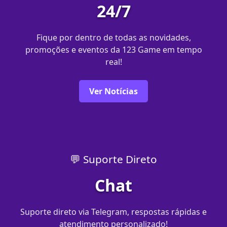
24/7
Fique por dentro de todas as novidades,
promoções e eventos da 123 Game em tempo
real!
Ver Notícias
💬 Suporte Direto
Chat
Suporte direto via Telegram, respostas rápidas e
atendimento personalizado!