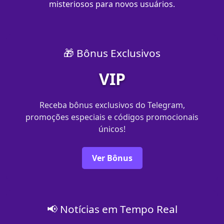
misteriosos para novos usuários.
🎁 Bônus Exclusivos
VIP
Receba bônus exclusivos do Telegram,
promoções especiais e códigos promocionais
únicos!
Ver Bônus
📢 Notícias em Tempo Real