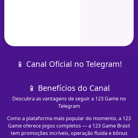
📱 Canal Oficial no Telegram!
📱 Benefícios do Canal
Descubra as vantagens de seguir a 123 Game no
Telegram
Como a plataforma mais popular do momento, a 123
Game oferece jogos completos — a 123 Game Brasil
tem promoções incríveis, operação fluida e bônus