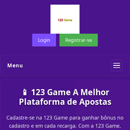
Login
Registrar-se
Menu
📱 123 Game A Melhor
Plataforma de Apostas
Cadastre-se na 123 Game para ganhar bônus no
cadastro e em cada recarga. Com a 123 Game,