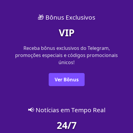
🎁 Bônus Exclusivos
VIP
Receba bônus exclusivos do Telegram,
promoções especiais e códigos promocionais
únicos!
Ver Bônus
📢 Notícias em Tempo Real
24/7