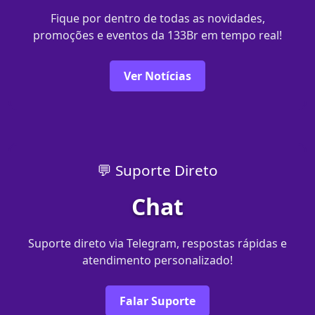
Fique por dentro de todas as novidades,
promoções e eventos da 133Br em tempo real!
Ver Notícias
💬 Suporte Direto
Chat
Suporte direto via Telegram, respostas rápidas e
atendimento personalizado!
Falar Suporte