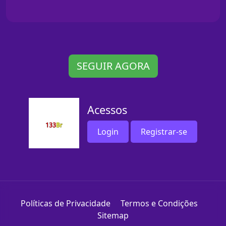
SEGUIR AGORA
Acessos
Login
Registrar-se
Políticas de Privacidade
Termos e Condições
Sitemap