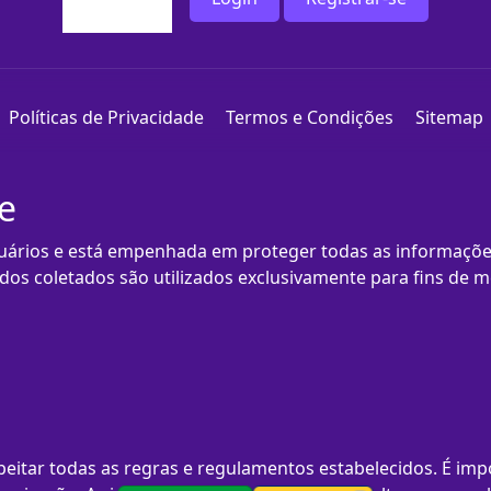
Políticas de Privacidade
Termos e Condições
Sitemap
de
suários e está empenhada em proteger todas as informaçõe
os coletados são utilizados exclusivamente para fins de m
itar todas as regras e regulamentos estabelecidos. É impo