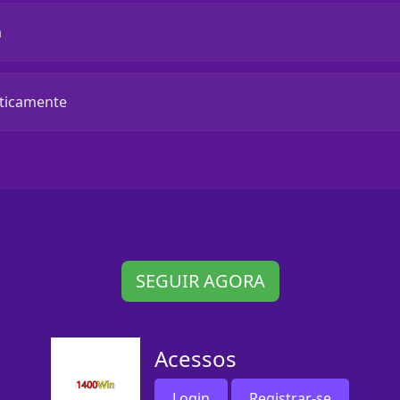
a
aticamente
SEGUIR AGORA
Acessos
Login
Registrar-se