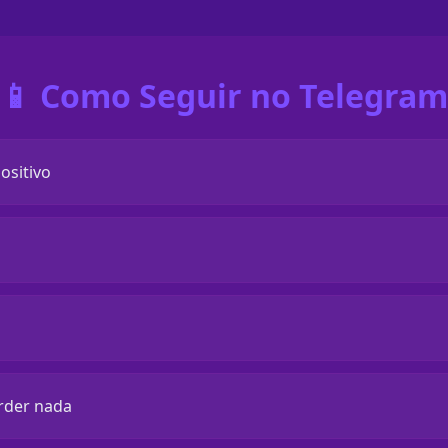
📱 Como Seguir no Telegram
ositivo
erder nada