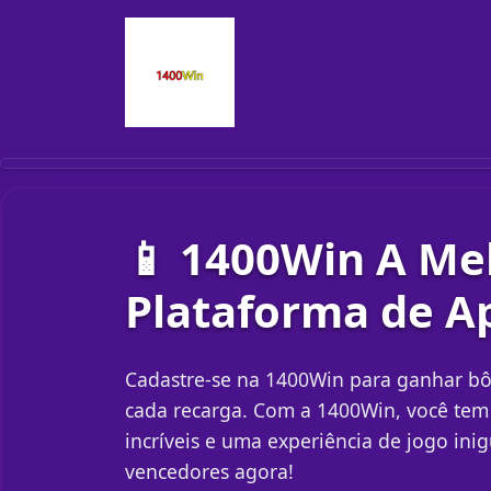
📱 1400Win A Me
Plataforma de A
Cadastre-se na 1400Win para ganhar bô
cada recarga. Com a 1400Win, você tem
incríveis e uma experiência de jogo inig
vencedores agora!