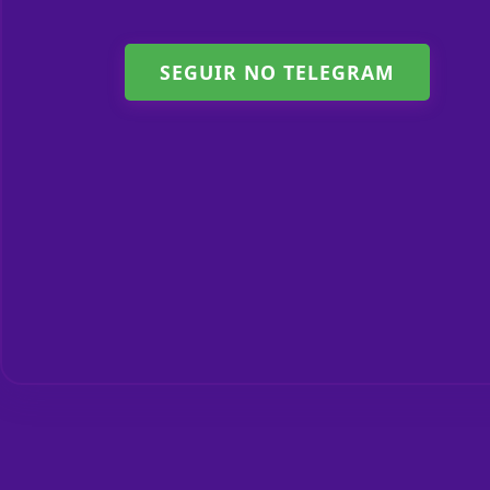
SEGUIR NO TELEGRAM