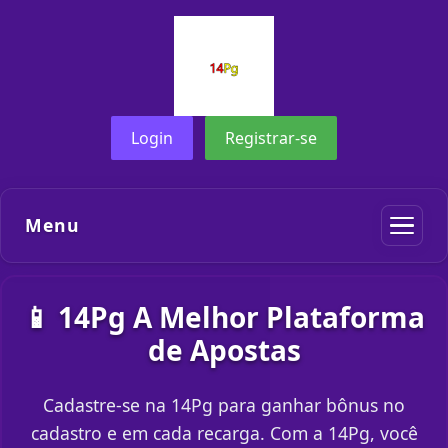
Login
Registrar-se
Menu
📱 14Pg A Melhor Plataforma
de Apostas
Cadastre-se na 14Pg para ganhar bônus no
cadastro e em cada recarga. Com a 14Pg, você