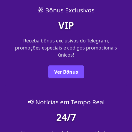
🎁 Bônus Exclusivos
VIP
Receba bônus exclusivos do Telegram,
promoções especiais e códigos promocionais
únicos!
Ver Bônus
📢 Notícias em Tempo Real
24/7