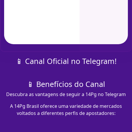
📱 Canal Oficial no Telegram!
📱 Benefícios do Canal
Descubra as vantagens de seguir a 14Pg no Telegram
A 14Pg Brasil oferece uma variedade de mercados
voltados a diferentes perfis de apostadores: