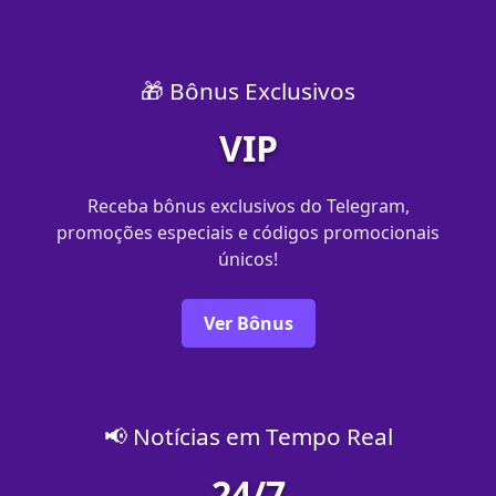
🎁 Bônus Exclusivos
VIP
Receba bônus exclusivos do Telegram,
promoções especiais e códigos promocionais
únicos!
Ver Bônus
📢 Notícias em Tempo Real
24/7