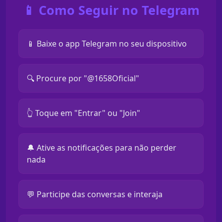
📱 Como Seguir no Telegram
📱 Baixe o app Telegram no seu dispositivo
🔍 Procure por "@1658Oficial"
👆 Toque em "Entrar" ou "Join"
🔔 Ative as notificações para não perder
nada
💬 Participe das conversas e interaja