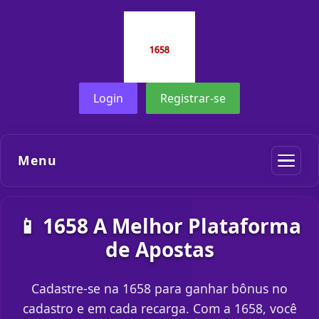
Login
Registrar-se
Menu
📱 1658 A Melhor Plataforma
de Apostas
Cadastre-se na 1658 para ganhar bônus no
cadastro e em cada recarga. Com a 1658, você