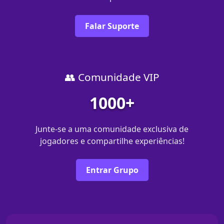
Falar Suporte
👥 Comunidade VIP
1000+
Junte-se a uma comunidade exclusiva de
jogadores e compartilhe experiências!
Entrar Grupo