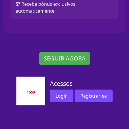
🎁 Receba bônus exclusivos
automaticamente
SEGUIR AGORA
Acessos
Login
Registrar-se