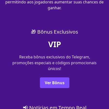
permitindo aos jogadores aumentar suas chances de
ganhar.
🎁 Bônus Exclusivos
VIP
Receba bônus exclusivos do Telegram,
promoções especiais e códigos promocionais
únicos!
Ver Bônus
📢 Notícias em Tempo Real