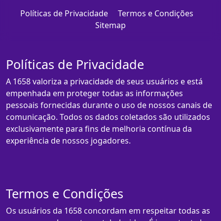
Políticas de Privacidade
Termos e Condições
Sitemap
Políticas de Privacidade
A 1658 valoriza a privacidade de seus usuários e está
empenhada em proteger todas as informações
pessoais fornecidas durante o uso de nossos canais de
comunicação. Todos os dados coletados são utilizados
exclusivamente para fins de melhoria contínua da
experiência de nossos jogadores.
Termos e Condições
Os usuários da 1658 concordam em respeitar todas as