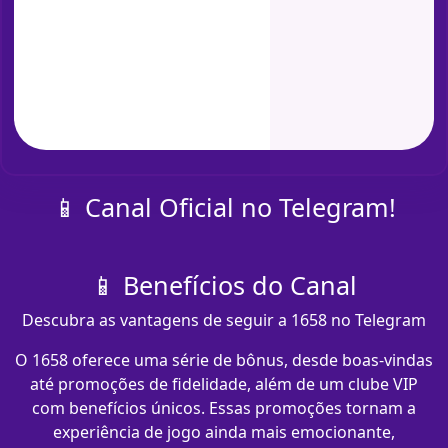
📱 Canal Oficial no Telegram!
📱 Benefícios do Canal
Descubra as vantagens de seguir a 1658 no Telegram
O 1658 oferece uma série de bônus, desde boas-vindas
até promoções de fidelidade, além de um clube VIP
com benefícios únicos. Essas promoções tornam a
experiência de jogo ainda mais emocionante,