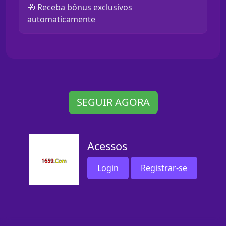
🎁 Receba bônus exclusivos
automaticamente
SEGUIR AGORA
Acessos
Login
Registrar-se