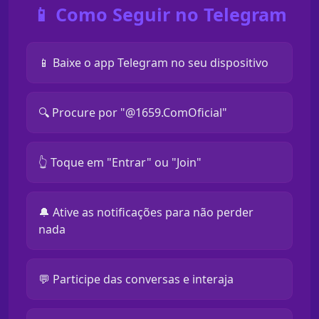
📱 Como Seguir no Telegram
📱 Baixe o app Telegram no seu dispositivo
🔍 Procure por "@1659.ComOficial"
👆 Toque em "Entrar" ou "Join"
🔔 Ative as notificações para não perder
nada
💬 Participe das conversas e interaja