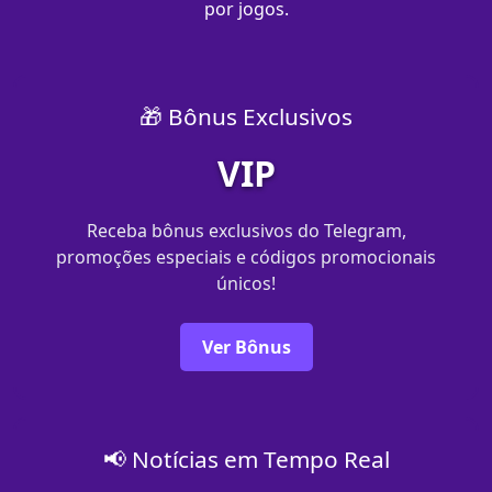
por jogos.
🎁 Bônus Exclusivos
VIP
Receba bônus exclusivos do Telegram,
promoções especiais e códigos promocionais
únicos!
Ver Bônus
📢 Notícias em Tempo Real