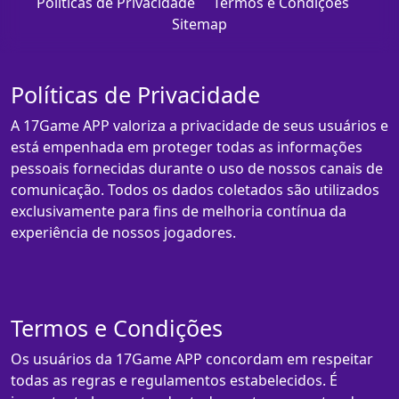
Políticas de Privacidade
Termos e Condições
Sitemap
Políticas de Privacidade
A 17Game APP valoriza a privacidade de seus usuários e
está empenhada em proteger todas as informações
pessoais fornecidas durante o uso de nossos canais de
comunicação. Todos os dados coletados são utilizados
exclusivamente para fins de melhoria contínua da
experiência de nossos jogadores.
Termos e Condições
Os usuários da 17Game APP concordam em respeitar
todas as regras e regulamentos estabelecidos. É