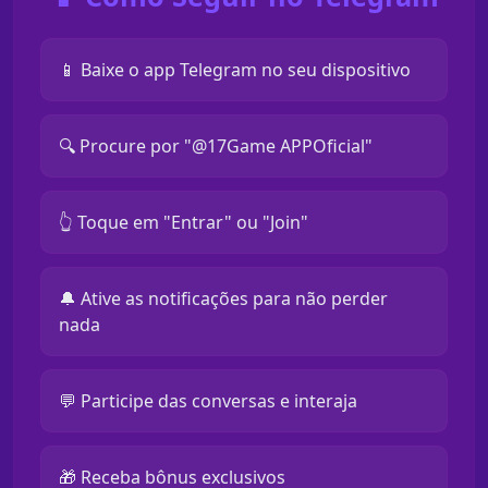
📱 Baixe o app Telegram no seu dispositivo
🔍 Procure por "@17Game APPOficial"
👆 Toque em "Entrar" ou "Join"
🔔 Ative as notificações para não perder
nada
💬 Participe das conversas e interaja
🎁 Receba bônus exclusivos