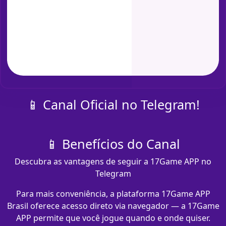
📱 Canal Oficial no Telegram!
📱 Benefícios do Canal
Descubra as vantagens de seguir a 17Game APP no
Telegram
Para mais conveniência, a plataforma 17Game APP
Brasil oferece acesso direto via navegador — a 17Game
APP permite que você jogue quando e onde quiser.