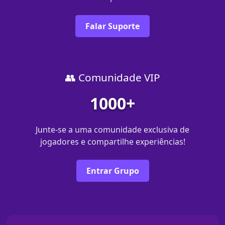
Falar Suporte
👥 Comunidade VIP
1000+
Junte-se a uma comunidade exclusiva de
jogadores e compartilhe experiências!
Entrar Grupo