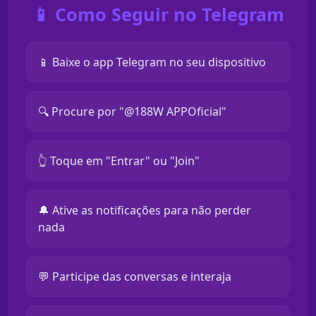
📱 Como Seguir no Telegram
📱 Baixe o app Telegram no seu dispositivo
🔍 Procure por "@188W APPOficial"
👆 Toque em "Entrar" ou "Join"
🔔 Ative as notificações para não perder
nada
💬 Participe das conversas e interaja