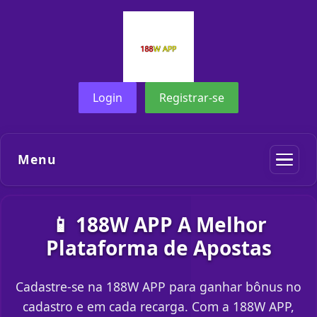
Login
Registrar-se
Menu
📱 188W APP A Melhor
Plataforma de Apostas
Cadastre-se na 188W APP para ganhar bônus no
cadastro e em cada recarga. Com a 188W APP,