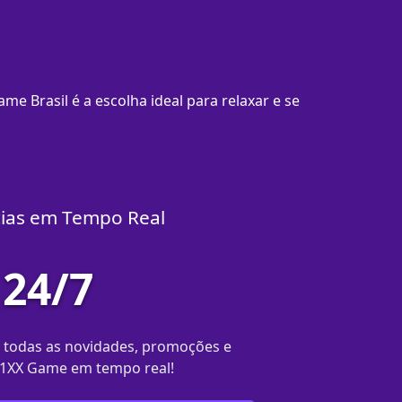
 Brasil é a escolha ideal para relaxar e se
cias em Tempo Real
24/7
e todas as novidades, promoções e
 1XX Game em tempo real!