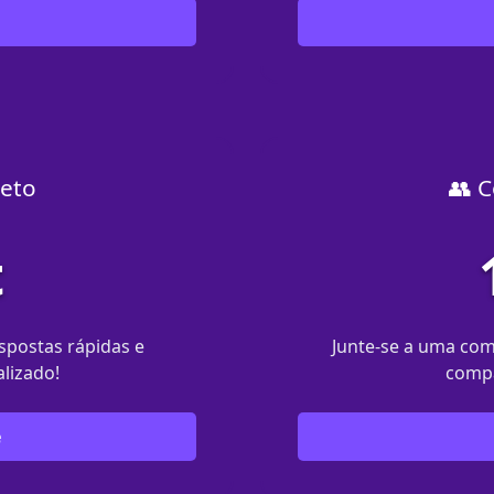
reto
👥 
t
espostas rápidas e
Junte-se a uma com
lizado!
compa
e