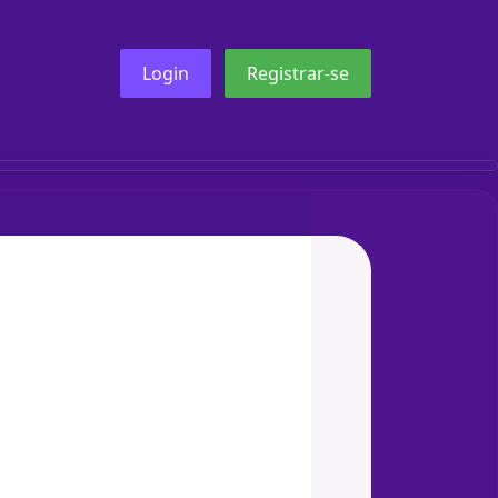
Login
Registrar-se