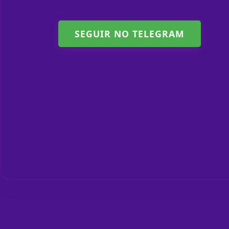
SEGUIR NO TELEGRAM