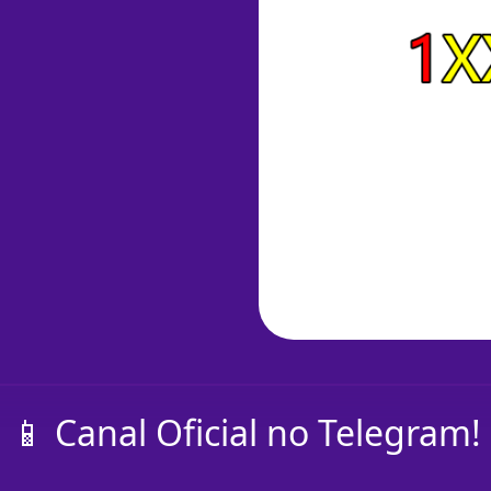
📱 Canal Oficial no Telegram!