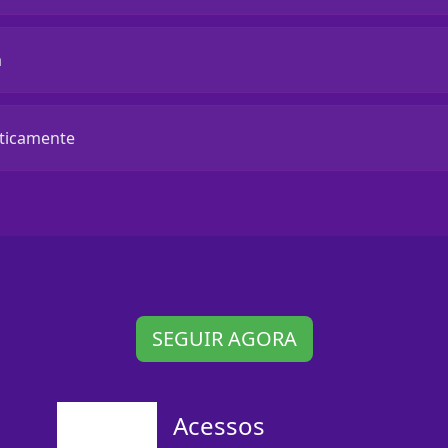
a
aticamente
SEGUIR AGORA
Acessos