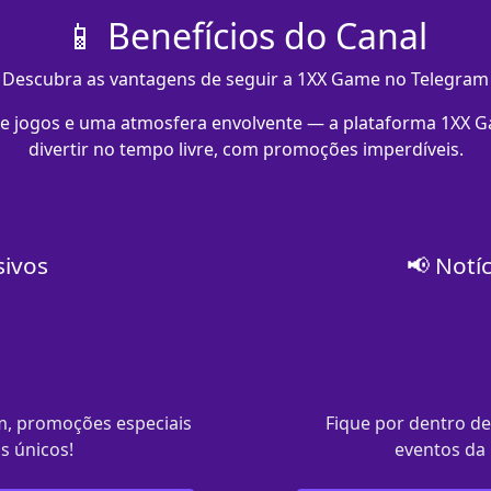
📱 Benefícios do Canal
Descubra as vantagens de seguir a 1XX Game no Telegram
jogos e uma atmosfera envolvente — a plataforma 1XX Game
divertir no tempo livre, com promoções imperdíveis.
sivos
📢 Notí
m, promoções especiais
Fique por dentro d
s únicos!
eventos da