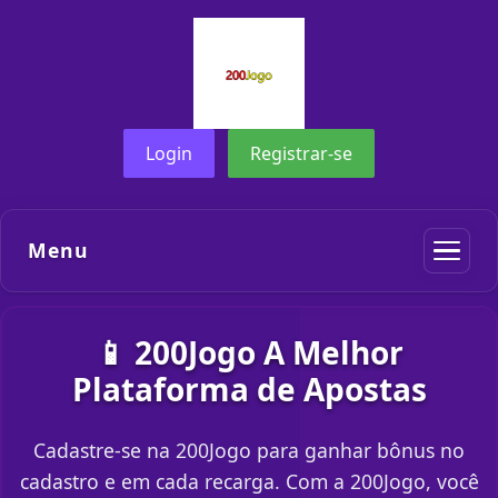
Login
Registrar-se
Menu
📱 200Jogo A Melhor
Plataforma de Apostas
Cadastre-se na 200Jogo para ganhar bônus no
cadastro e em cada recarga. Com a 200Jogo, você