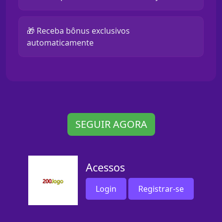
🎁 Receba bônus exclusivos
automaticamente
SEGUIR AGORA
Acessos
Login
Registrar-se