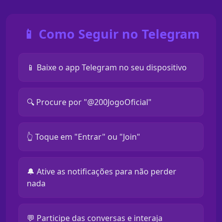
📱 Como Seguir no Telegram
📱 Baixe o app Telegram no seu dispositivo
🔍 Procure por "@200JogoOficial"
👆 Toque em "Entrar" ou "Join"
🔔 Ative as notificações para não perder
nada
💬 Participe das conversas e interaja