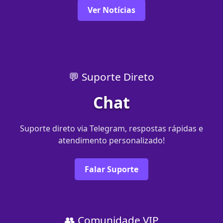
Ver Notícias
💬 Suporte Direto
Chat
Suporte direto via Telegram, respostas rápidas e
atendimento personalizado!
Falar Suporte
👥 Comunidade VIP