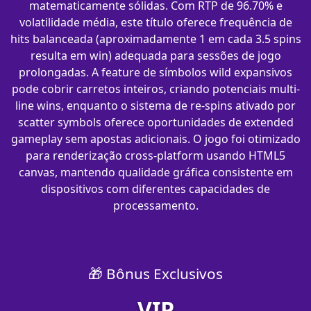
matematicamente sólidas. Com RTP de 96.70% e
volatilidade média, este título oferece frequência de
hits balanceada (aproximadamente 1 em cada 3.5 spins
resulta em win) adequada para sessões de jogo
prolongadas. A feature de símbolos wild expansivos
pode cobrir carretos inteiros, criando potenciais multi-
line wins, enquanto o sistema de re-spins ativado por
scatter symbols oferece oportunidades de extended
gameplay sem apostas adicionais. O jogo foi otimizado
para renderização cross-platform usando HTML5
canvas, mantendo qualidade gráfica consistente em
dispositivos com diferentes capacidades de
processamento.
🎁 Bônus Exclusivos
VIP