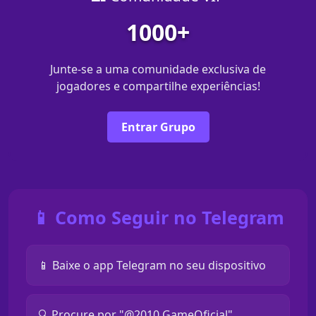
1000+
Junte-se a uma comunidade exclusiva de
jogadores e compartilhe experiências!
Entrar Grupo
📱 Como Seguir no Telegram
📱 Baixe o app Telegram no seu dispositivo
🔍 Procure por "@2010 GameOficial"