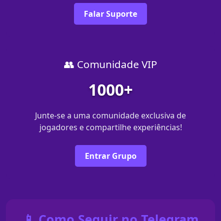
Falar Suporte
👥 Comunidade VIP
1000+
Junte-se a uma comunidade exclusiva de
jogadores e compartilhe experiências!
Entrar Grupo
📱 Como Seguir no Telegram