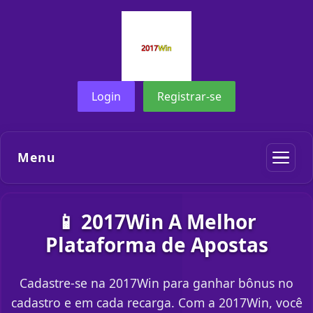
Login
Registrar-se
Menu
📱 2017Win A Melhor
Plataforma de Apostas
Cadastre-se na 2017Win para ganhar bônus no
cadastro e em cada recarga. Com a 2017Win, você