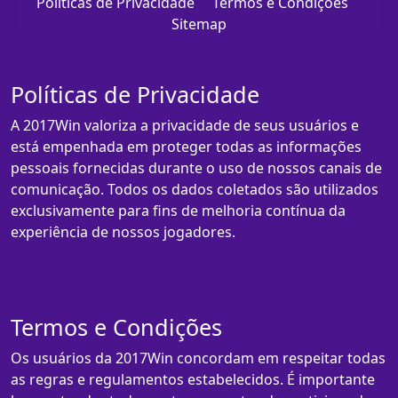
Políticas de Privacidade
Termos e Condições
Sitemap
Políticas de Privacidade
A 2017Win valoriza a privacidade de seus usuários e
está empenhada em proteger todas as informações
pessoais fornecidas durante o uso de nossos canais de
comunicação. Todos os dados coletados são utilizados
exclusivamente para fins de melhoria contínua da
experiência de nossos jogadores.
Termos e Condições
Os usuários da 2017Win concordam em respeitar todas
as regras e regulamentos estabelecidos. É importante