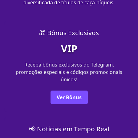
diversificada de títulos de caça-níqueis.
🎁 Bônus Exclusivos
VIP
Receba bônus exclusivos do Telegram,
promoções especiais e códigos promocionais
únicos!
Ver Bônus
📢 Notícias em Tempo Real