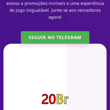
acesso a promoções incríveis e uma experiência
de jogo inigualável. Junte-se aos vencedores
agora!
SEGUIR NO TELEGRAM