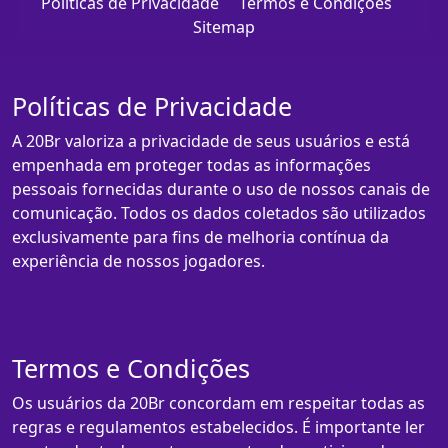
Políticas de Privacidade
Termos e Condições
Sitemap
Políticas de Privacidade
A 20Br valoriza a privacidade de seus usuários e está
empenhada em proteger todas as informações
pessoais fornecidas durante o uso de nossos canais de
comunicação. Todos os dados coletados são utilizados
exclusivamente para fins de melhoria contínua da
experiência de nossos jogadores.
Termos e Condições
Os usuários da 20Br concordam em respeitar todas as
regras e regulamentos estabelecidos. É importante ler