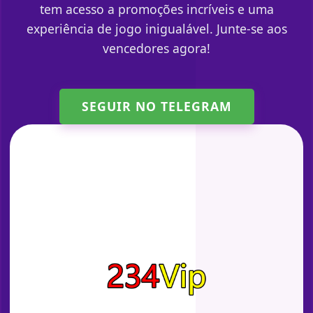
tem acesso a promoções incríveis e uma
experiência de jogo inigualável. Junte-se aos
vencedores agora!
SEGUIR NO TELEGRAM