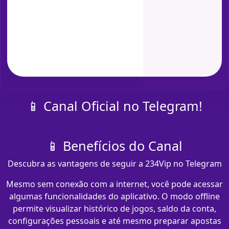
📱 Canal Oficial no Telegram!
📱 Benefícios do Canal
Descubra as vantagens de seguir a 234Vip no Telegram
Mesmo sem conexão com a internet, você pode acessar
algumas funcionalidades do aplicativo. O modo offline
permite visualizar histórico de jogos, saldo da conta,
configurações pessoais e até mesmo preparar apostas