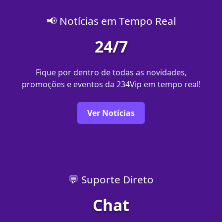
📢 Notícias em Tempo Real
24/7
Fique por dentro de todas as novidades,
promoções e eventos da 234Vip em tempo real!
Ver Notícias
💬 Suporte Direto
Chat