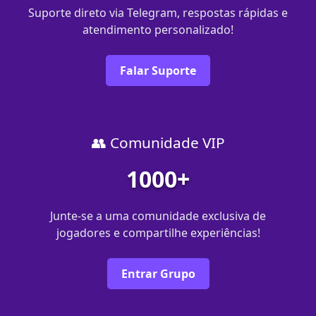
Suporte direto via Telegram, respostas rápidas e
atendimento personalizado!
Falar Suporte
👥 Comunidade VIP
1000+
Junte-se a uma comunidade exclusiva de
jogadores e compartilhe experiências!
Entrar Grupo