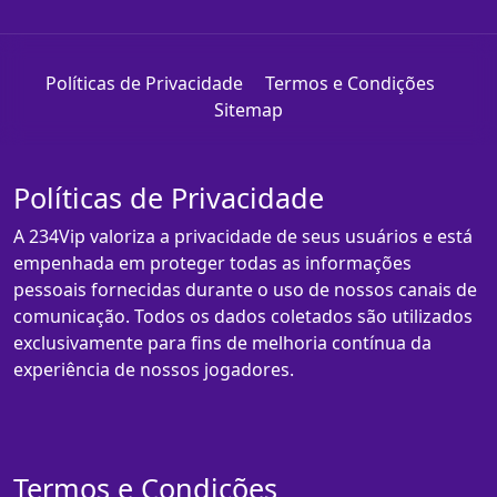
Políticas de Privacidade
Termos e Condições
Sitemap
Políticas de Privacidade
A 234Vip valoriza a privacidade de seus usuários e está
empenhada em proteger todas as informações
pessoais fornecidas durante o uso de nossos canais de
comunicação. Todos os dados coletados são utilizados
exclusivamente para fins de melhoria contínua da
experiência de nossos jogadores.
Termos e Condições