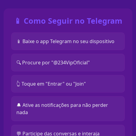
📱 Como Seguir no Telegram
📱 Baixe o app Telegram no seu dispositivo
🔍 Procure por "@234VipOficial"
👆 Toque em "Entrar" ou "Join"
🔔 Ative as notificações para não perder
nada
💬 Participe das conversas e interaja