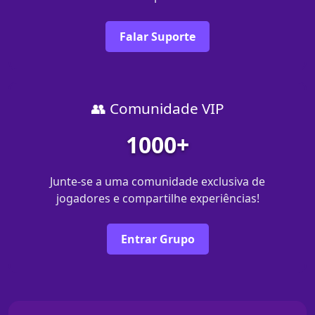
Falar Suporte
👥 Comunidade VIP
1000+
Junte-se a uma comunidade exclusiva de
jogadores e compartilhe experiências!
Entrar Grupo