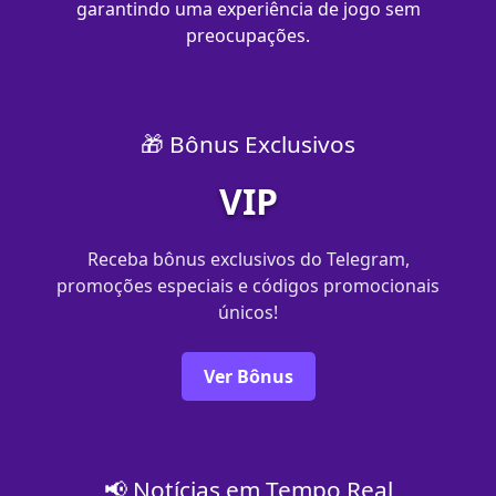
garantindo uma experiência de jogo sem
preocupações.
🎁 Bônus Exclusivos
VIP
Receba bônus exclusivos do Telegram,
promoções especiais e códigos promocionais
únicos!
Ver Bônus
📢 Notícias em Tempo Real