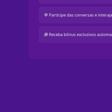
💬 Participe das conversas e interaj
🎁 Receba bônus exclusivos autom