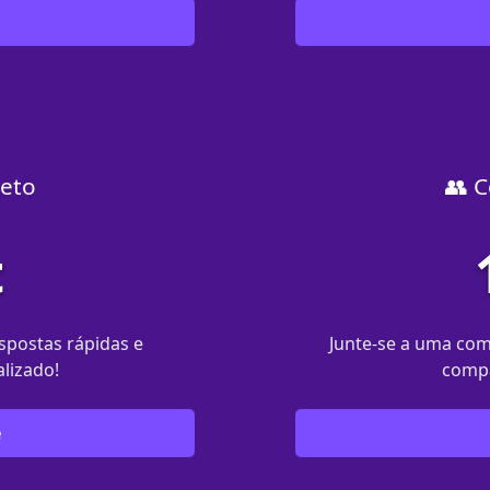
reto
👥 
t
espostas rápidas e
Junte-se a uma com
lizado!
compa
e