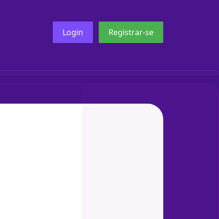
Login
Registrar-se