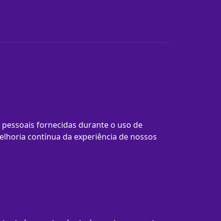
 pessoais fornecidas durante o uso de
elhoria contínua da experiência de nossos