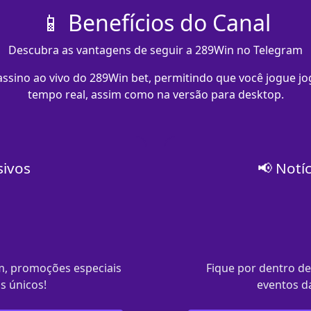
📱 Benefícios do Canal
Descubra as vantagens de seguir a 289Win no Telegram
cassino ao vivo do 289Win bet, permitindo que você jogue j
tempo real, assim como na versão para desktop.
sivos
📢 Notí
m, promoções especiais
Fique por dentro d
s únicos!
eventos d