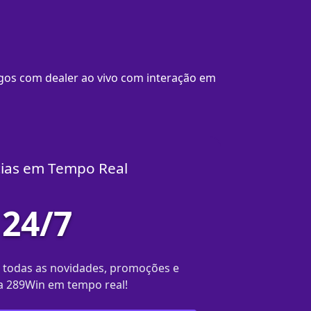
ogos com dealer ao vivo com interação em
cias em Tempo Real
24/7
e todas as novidades, promoções e
a 289Win em tempo real!