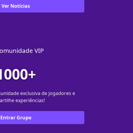
Ver Notícias
Comunidade VIP
1000+
unidade exclusiva de jogadores e
rtilhe experiências!
Entrar Grupo