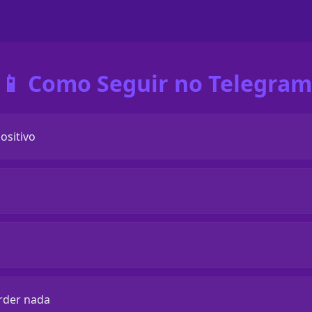
📱 Como Seguir no Telegram
ositivo
erder nada