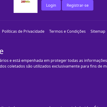
Login
Registrar-se
Políticas de Privacidade
Termos e Condições
Sitemap
de
uários e está empenhada em proteger todas as informações
os coletados são utilizados exclusivamente para fins de m