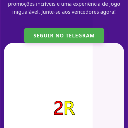
promoções incríveis e uma experiência de jogo
inigualável. Junte-se aos vencedores agora!
SEGUIR NO TELEGRAM