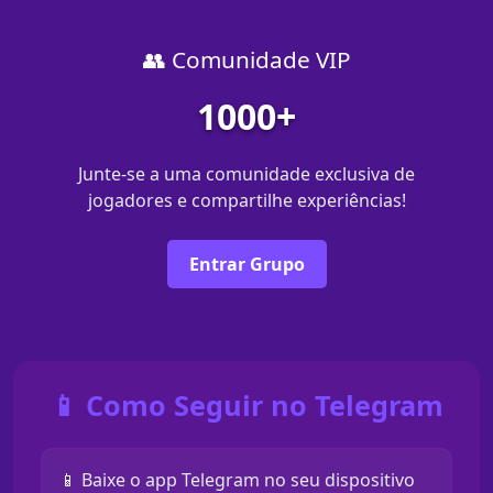
👥 Comunidade VIP
1000+
Junte-se a uma comunidade exclusiva de
jogadores e compartilhe experiências!
Entrar Grupo
📱 Como Seguir no Telegram
📱 Baixe o app Telegram no seu dispositivo