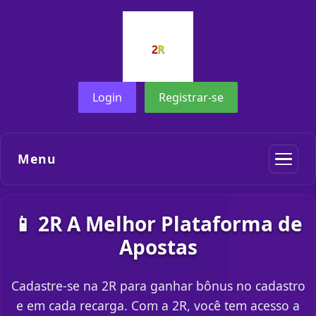
Login
Registrar-se
Menu
📱 2R A Melhor Plataforma de
Apostas
Cadastre-se na 2R para ganhar bônus no cadastro
e em cada recarga. Com a 2R, você tem acesso a