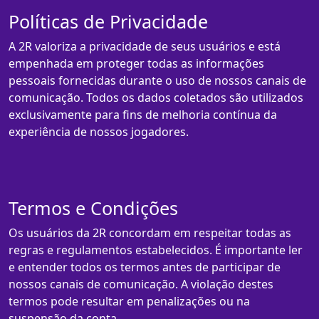
Políticas de Privacidade
A 2R valoriza a privacidade de seus usuários e está
empenhada em proteger todas as informações
pessoais fornecidas durante o uso de nossos canais de
comunicação. Todos os dados coletados são utilizados
exclusivamente para fins de melhoria contínua da
experiência de nossos jogadores.
Termos e Condições
Os usuários da 2R concordam em respeitar todas as
regras e regulamentos estabelecidos. É importante ler
e entender todos os termos antes de participar de
nossos canais de comunicação. A violação destes
termos pode resultar em penalizações ou na
suspensão da conta.