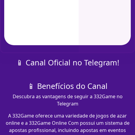
📱 Canal Oficial no Telegram!
📱 Benefícios do Canal
Descubra as vantagens de seguir a 332Game no
Telegram
A 332Game oferece uma variedade de jogos de azar
online e a 332Game Online Com possui um sistema de
apostas profissional, incluindo apostas em eventos