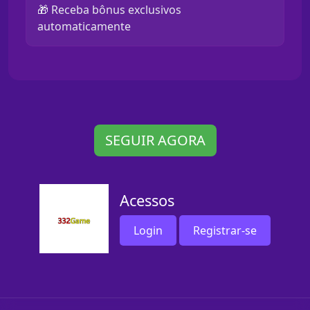
🎁 Receba bônus exclusivos
automaticamente
SEGUIR AGORA
Acessos
Login
Registrar-se