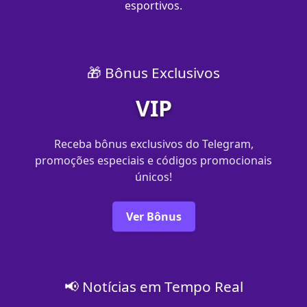
esportivos.
🎁 Bônus Exclusivos
VIP
Receba bônus exclusivos do Telegram,
promoções especiais e códigos promocionais
únicos!
Ver Bônus
📢 Notícias em Tempo Real