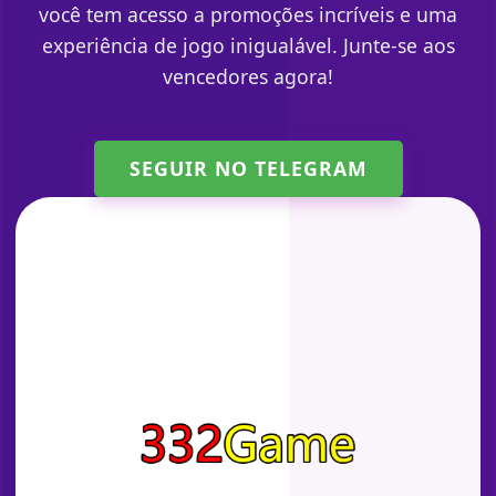
você tem acesso a promoções incríveis e uma
experiência de jogo inigualável. Junte-se aos
vencedores agora!
SEGUIR NO TELEGRAM