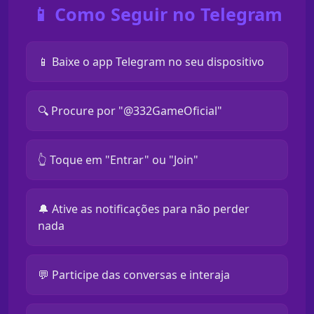
📱 Como Seguir no Telegram
📱 Baixe o app Telegram no seu dispositivo
🔍 Procure por "@332GameOficial"
👆 Toque em "Entrar" ou "Join"
🔔 Ative as notificações para não perder
nada
💬 Participe das conversas e interaja