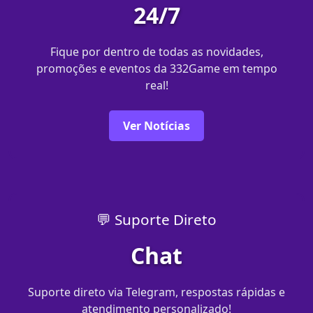
24/7
Fique por dentro de todas as novidades,
promoções e eventos da 332Game em tempo
real!
Ver Notícias
💬 Suporte Direto
Chat
Suporte direto via Telegram, respostas rápidas e
atendimento personalizado!