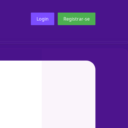
Login
Registrar-se