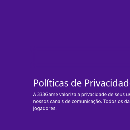
Políticas de Privacida
A 333Game valoriza a privacidade de seus 
nossos canais de comunicação. Todos os dad
jogadores.