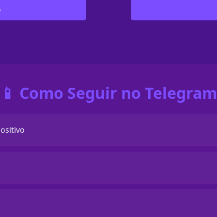
e
📱 Como Seguir no Telegram
ositivo