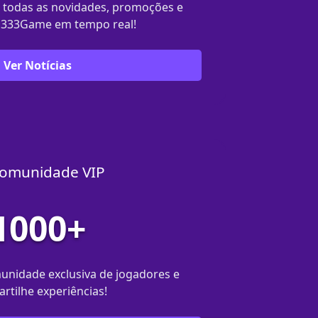
e todas as novidades, promoções e
 333Game em tempo real!
Ver Notícias
Comunidade VIP
1000+
unidade exclusiva de jogadores e
rtilhe experiências!