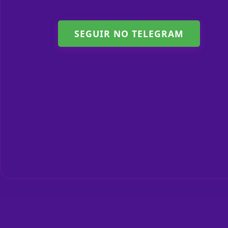
SEGUIR NO TELEGRAM