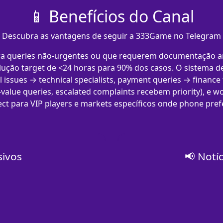
📱 Benefícios do Canal
Descubra as vantagens de seguir a 333Game no Telegram
ara queries não-urgentes ou que requerem documentação an
ução target de <24 horas para 90% dos casos. O sistema de
l issues → technical specialists, payment queries → financ
h-value queries, escalated complaints recebem priority), e w
rect para VIP players e markets específicos onde phone pre
sivos
📢 Notí