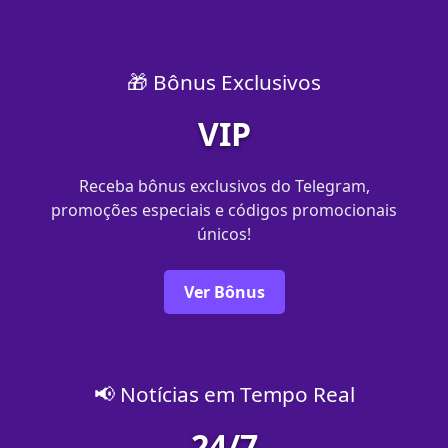
🎁 Bônus Exclusivos
VIP
Receba bônus exclusivos do Telegram,
promoções especiais e códigos promocionais
únicos!
Ver Bônus
📢 Notícias em Tempo Real
24/7