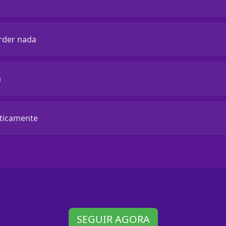
erder nada
a
aticamente
SEGUIR AGORA