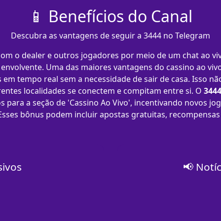
📱 Benefícios do Canal
Descubra as vantagens de seguir a 3444 no Telegram
r com o dealer e outros jogadores por meio de um chat ao v
 envolvente. Uma das maiores vantagens do cassino ao vivo
 em tempo real sem a necessidade de sair de casa. Isso n
entes localidades se conectem e compitam entre si. O
344
s para a seção de 'Cassino Ao Vivo', incentivando novos j
Esses bônus podem incluir apostas gratuitas, recompensas 
sivos
📢 Notí