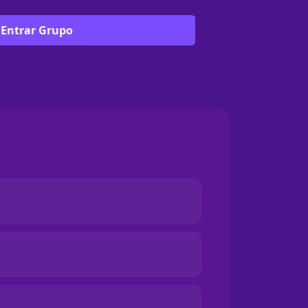
Entrar Grupo