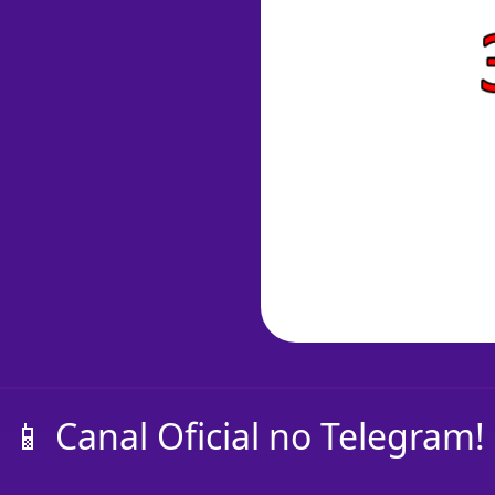
📱 Canal Oficial no Telegram!