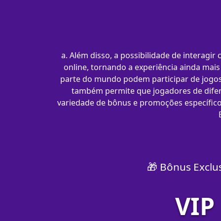
a. Além disso, a possibilidade de interagi
online, tornando a experiência ainda mais
parte do mundo podem participar de jogos
também permite que jogadores de difer
variedade de bônus e promoções específico
🎁 Bônus Exclu
VIP