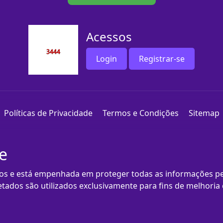
Acessos
Login
Registrar-se
Políticas de Privacidade
Termos e Condições
Sitemap
de
rios e está empenhada em proteger todas as informações p
tados são utilizados exclusivamente para fins de melhoria