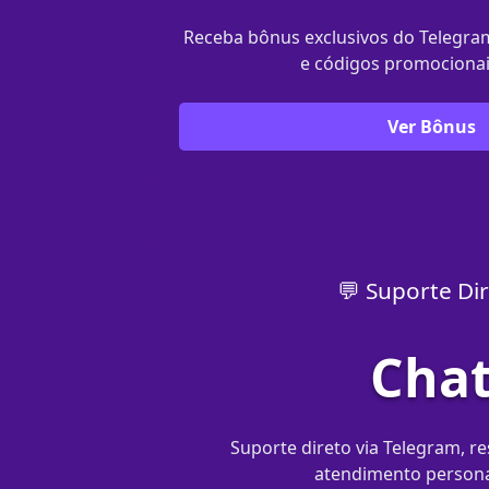
Receba bônus exclusivos do Telegra
e códigos promocionai
Ver Bônus
💬 Suporte Di
Cha
Suporte direto via Telegram, r
atendimento persona