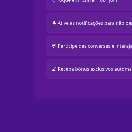
👆 Toque em "Entrar" ou "Join"
🔔 Ative as notificações para não p
💬 Participe das conversas e interaj
🎁 Receba bônus exclusivos autom