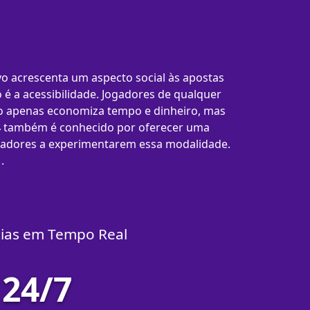
ivo acrescenta um aspecto social às apostas
 é a acessibilidade. Jogadores de qualquer
ão apenas economiza tempo e dinheiro, mas
4
também é conhecido por oferecer uma
ogadores a experimentarem essa modalidade.
.
cias em Tempo Real
24/7