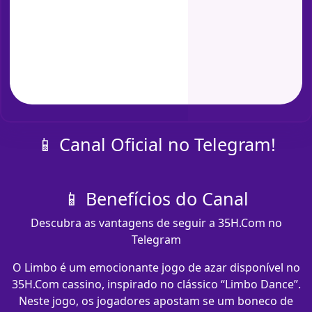
📱 Canal Oficial no Telegram!
📱 Benefícios do Canal
Descubra as vantagens de seguir a 35H.Com no
Telegram
O Limbo é um emocionante jogo de azar disponível no
35H.Com cassino, inspirado no clássico “Limbo Dance”.
Neste jogo, os jogadores apostam se um boneco de