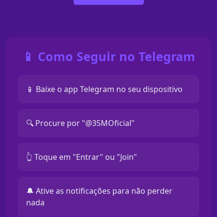
📱 Como Seguir no Telegram
📱 Baixe o app Telegram no seu dispositivo
🔍 Procure por "@35MOficial"
👆 Toque em "Entrar" ou "Join"
🔔 Ative as notificações para não perder
nada