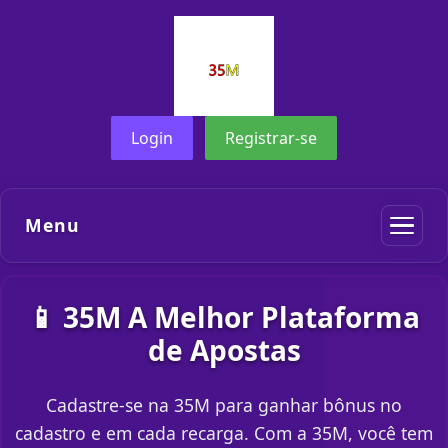
Login
Registrar-se
Menu
📱 35M A Melhor Plataforma
de Apostas
Cadastre-se na 35M para ganhar bônus no
cadastro e em cada recarga. Com a 35M, você tem