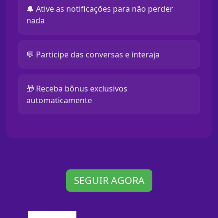
🔔 Ative as notificações para não perder
nada
💬 Participe das conversas e interaja
🎁 Receba bônus exclusivos
automaticamente
SEGUIR AGORA