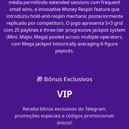
média permitindo extended sessions com frequent
small wins, e innovative Money Respin feature que
introduziu hold-and-respin mechanic posteriormente
replicado por competitors. O jogo apresenta 5×3 grid
com 25 paylines e three-tier progressive jackpot system
(Mini, Major, Mega) pooled across multiple operators,
com Mega jackpot historically averaging 6-figure
payouts.
🎁 Bônus Exclusivos
VIP
Receba bônus exclusivos do Telegram,
promoções especiais e códigos promocionais
únicos!