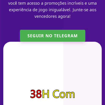
você tem acesso a promoções incríveis e uma
experiência de jogo inigualável. Junte-se aos
vencedores agora!
SEGUIR NO TELEGRAM