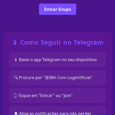
Entrar Grupo
📱 Como Seguir no Telegram
📱 Baixe o app Telegram no seu dispositivo
🔍 Procure por "@38H Com LoginOficial"
👆 Toque em "Entrar" ou "Join"
🔔 Ative as notificações para não perder