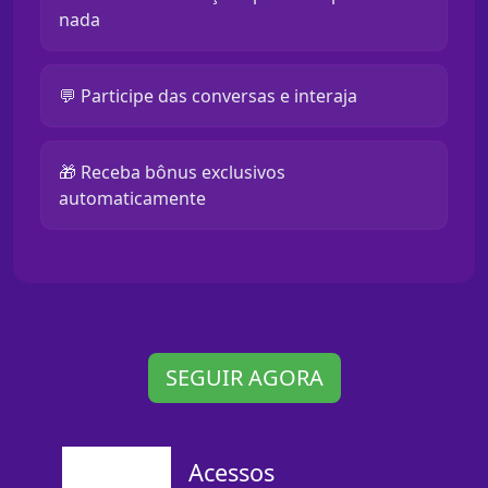
nada
💬 Participe das conversas e interaja
🎁 Receba bônus exclusivos
automaticamente
SEGUIR AGORA
Acessos