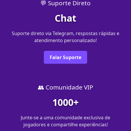
💬 Suporte Direto
Chat
Suporte direto via Telegram, respostas rápidas e
atendimento personalizado!
Falar Suporte
👥 Comunidade VIP
1000+
Junte-se a uma comunidade exclusiva de
jogadores e compartilhe experiências!