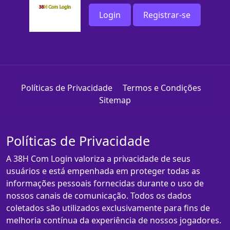
Login
Registrar-se
Políticas de Privacidade
Termos e Condições
Sitemap
Políticas de Privacidade
A 38H Com Login valoriza a privacidade de seus
usuários e está empenhada em proteger todas as
informações pessoais fornecidas durante o uso de
nossos canais de comunicação. Todos os dados
coletados são utilizados exclusivamente para fins de
melhoria contínua da experiência de nossos jogadores.