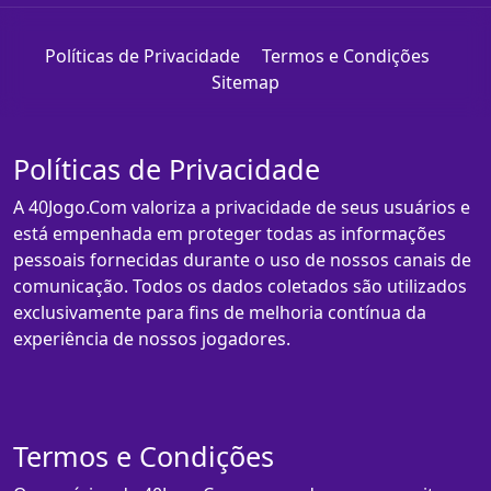
Políticas de Privacidade
Termos e Condições
Sitemap
Políticas de Privacidade
A 40Jogo.Com valoriza a privacidade de seus usuários e
está empenhada em proteger todas as informações
pessoais fornecidas durante o uso de nossos canais de
comunicação. Todos os dados coletados são utilizados
exclusivamente para fins de melhoria contínua da
experiência de nossos jogadores.
Termos e Condições