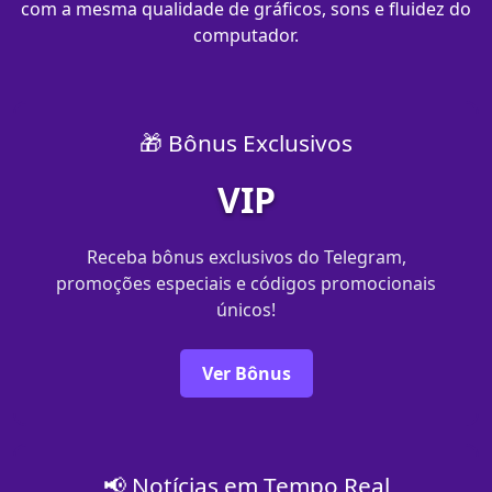
com a mesma qualidade de gráficos, sons e fluidez do
computador.
🎁 Bônus Exclusivos
VIP
Receba bônus exclusivos do Telegram,
promoções especiais e códigos promocionais
únicos!
Ver Bônus
📢 Notícias em Tempo Real