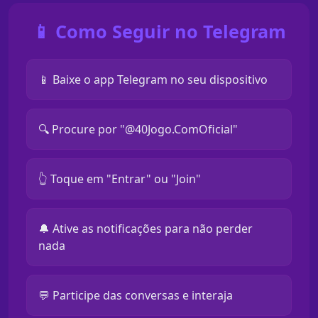
📱 Como Seguir no Telegram
📱 Baixe o app Telegram no seu dispositivo
🔍 Procure por "@40Jogo.ComOficial"
👆 Toque em "Entrar" ou "Join"
🔔 Ative as notificações para não perder
nada
💬 Participe das conversas e interaja