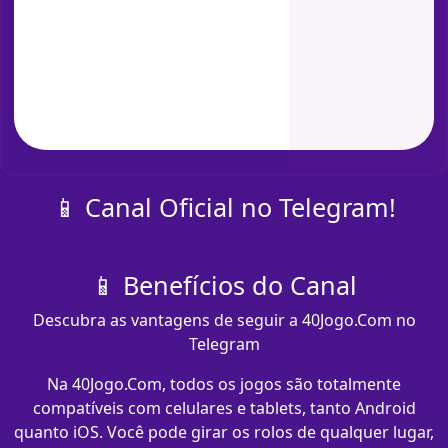
📱 Canal Oficial no Telegram!
📱 Benefícios do Canal
Descubra as vantagens de seguir a 40Jogo.Com no
Telegram
Na 40Jogo.Com, todos os jogos são totalmente
compatíveis com celulares e tablets, tanto Android
quanto iOS. Você pode girar os rolos de qualquer lugar,