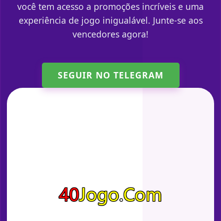
você tem acesso a promoções incríveis e uma
experiência de jogo inigualável. Junte-se aos
vencedores agora!
SEGUIR NO TELEGRAM