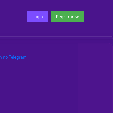
Login
Registrar-se