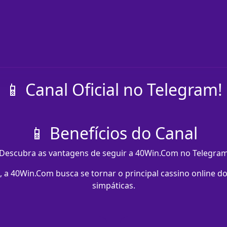
📱 Canal Oficial no Telegram!
📱 Benefícios do Canal
Descubra as vantagens de seguir a 40Win.Com no Telegra
 a 40Win.Com busca se tornar o principal cassino online d
simpáticas.