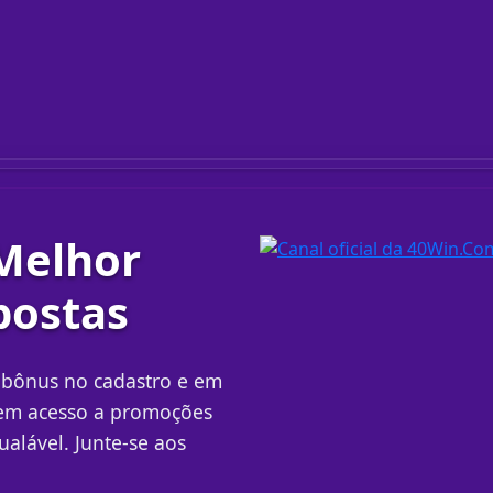
Melhor
postas
 bônus no cadastro e em
tem acesso a promoções
ualável. Junte-se aos