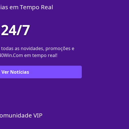
cias em Tempo Real
24/7
e todas as novidades, promoções e
40Win.Com em tempo real!
Ver Notícias
Comunidade VIP