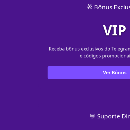
🎁 Bônus Exclu
VIP
Receba bônus exclusivos do Telegra
e códigos promocionai
Ver Bônus
💬 Suporte Di