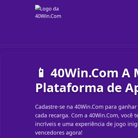
📱 40Win.Com A 
Plataforma de A
Cadastre-se na 40Win.Com para ganhar
cada recarga. Com a 40Win.Com, você 
incríveis e uma experiência de jogo inig
vencedores agora!