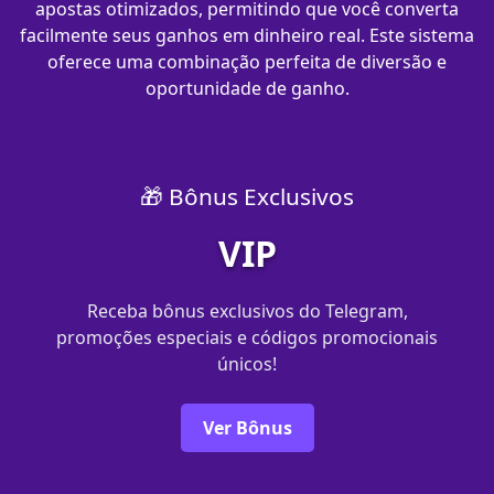
apostas otimizados, permitindo que você converta
facilmente seus ganhos em dinheiro real. Este sistema
oferece uma combinação perfeita de diversão e
oportunidade de ganho.
🎁 Bônus Exclusivos
VIP
Receba bônus exclusivos do Telegram,
promoções especiais e códigos promocionais
únicos!
Ver Bônus