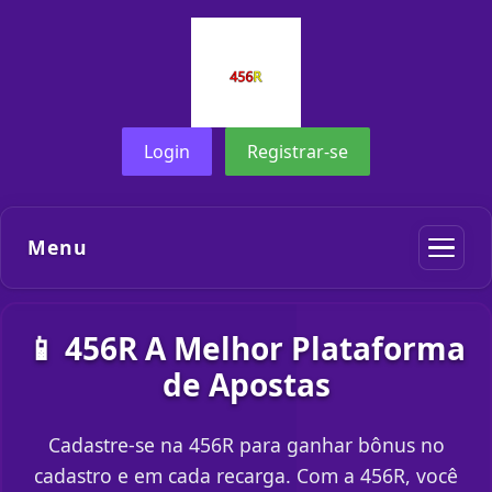
Login
Registrar-se
Menu
📱 456R A Melhor Plataforma
de Apostas
Cadastre-se na 456R para ganhar bônus no
cadastro e em cada recarga. Com a 456R, você