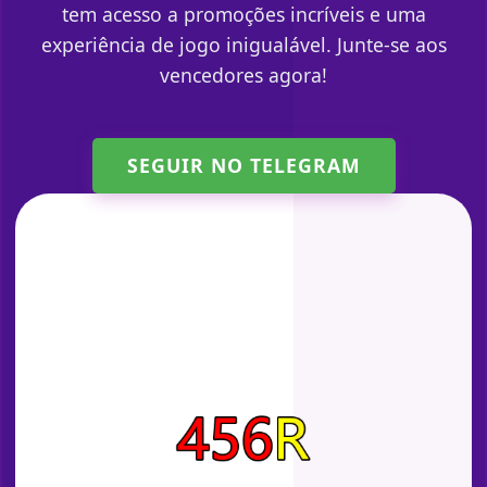
tem acesso a promoções incríveis e uma
experiência de jogo inigualável. Junte-se aos
vencedores agora!
SEGUIR NO TELEGRAM