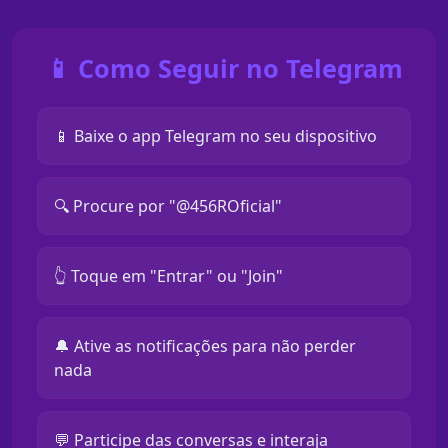
📱 Como Seguir no Telegram
📱 Baixe o app Telegram no seu dispositivo
🔍 Procure por "@456ROficial"
👆 Toque em "Entrar" ou "Join"
🔔 Ative as notificações para não perder
nada
💬 Participe das conversas e interaja