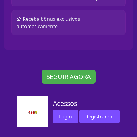
🎁 Receba bônus exclusivos
automaticamente
SEGUIR AGORA
Acessos
Login
Registrar-se