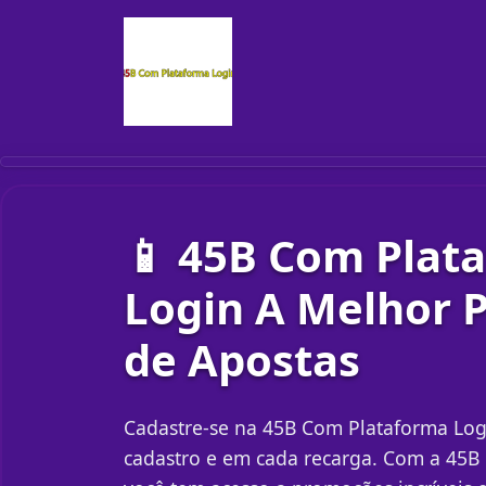
📱 45B Com Plat
Login A Melhor 
de Apostas
Cadastre-se na 45B Com Plataforma Lo
cadastro e em cada recarga. Com a 45B