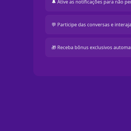
🔔 Ative as notificações para não p
💬 Participe das conversas e interaj
🎁 Receba bônus exclusivos autom