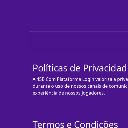
Políticas de Privacida
A 45B Com Plataforma Login valoriza a pri
durante o uso de nossos canais de comunica
experiência de nossos jogadores.
Termos e Condições