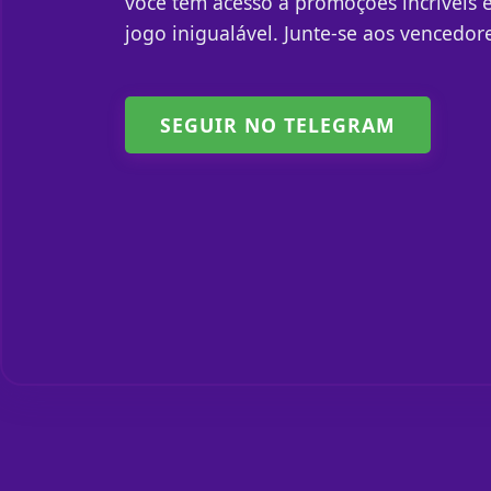
você tem acesso a promoções incríveis 
jogo inigualável. Junte-se aos vencedor
SEGUIR NO TELEGRAM