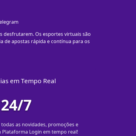
Telegram
s desfrutarem. Os esportes virtuais são
 de apostas rápida e contínua para os
cias em Tempo Real
24/7
e todas as novidades, promoções e
 Plataforma Login em tempo real!