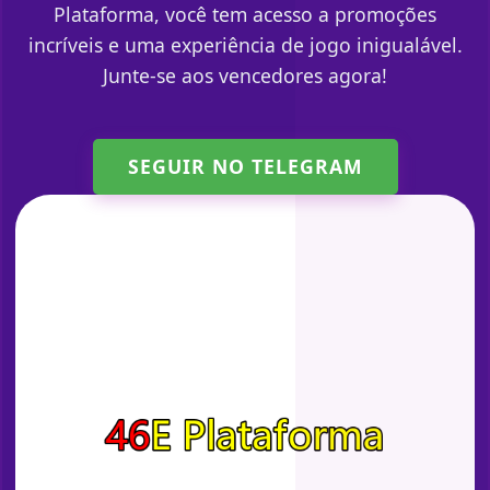
Plataforma, você tem acesso a promoções
incríveis e uma experiência de jogo inigualável.
Junte-se aos vencedores agora!
SEGUIR NO TELEGRAM