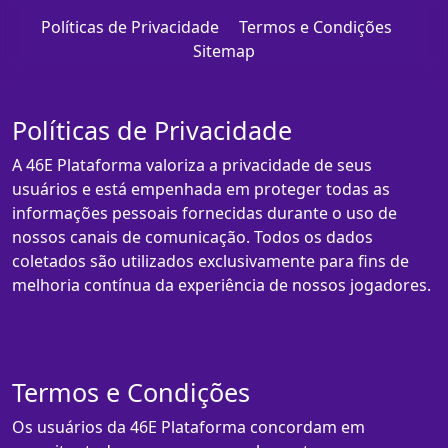
Políticas de Privacidade
Termos e Condições
Sitemap
Políticas de Privacidade
A 46E Plataforma valoriza a privacidade de seus
usuários e está empenhada em proteger todas as
informações pessoais fornecidas durante o uso de
nossos canais de comunicação. Todos os dados
coletados são utilizados exclusivamente para fins de
melhoria contínua da experiência de nossos jogadores.
Termos e Condições
Os usuários da 46E Plataforma concordam em