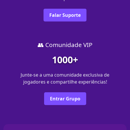
Falar Suporte
👥 Comunidade VIP
1000+
Junte-se a uma comunidade exclusiva de
jogadores e compartilhe experiências!
Entrar Grupo