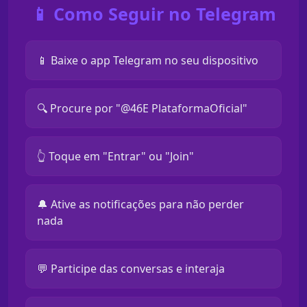
📱 Como Seguir no Telegram
📱 Baixe o app Telegram no seu dispositivo
🔍 Procure por "@46E PlataformaOficial"
👆 Toque em "Entrar" ou "Join"
🔔 Ative as notificações para não perder
nada
💬 Participe das conversas e interaja