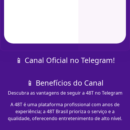
📱 Canal Oficial no Telegram!
📱 Benefícios do Canal
Descubra as vantagens de seguir a 48T no Telegram
A 48T é uma plataforma profissional com anos de
experiência; a 48T Brasil prioriza o serviço e a
qualidade, oferecendo entretenimento de alto nível.