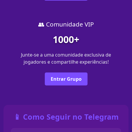
👥 Comunidade VIP
1000+
Junte-se a uma comunidade exclusiva de
jogadores e compartilhe experiências!
Entrar Grupo
📱 Como Seguir no Telegram