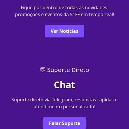
Fique por dentro de todas as novidades,
promoções e eventos da 51FF em tempo real!
Ver Notícias
💬 Suporte Direto
Chat
Suporte direto via Telegram, respostas rápidas e
atendimento personalizado!
Falar Suporte