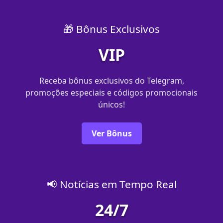
🎁 Bônus Exclusivos
VIP
Receba bônus exclusivos do Telegram,
promoções especiais e códigos promocionais
únicos!
Ver Bônus
📢 Notícias em Tempo Real
24/7