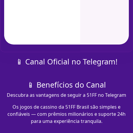
📱 Canal Oficial no Telegram!
📱 Benefícios do Canal
Descubra as vantagens de seguir a 51FF no Telegram
Os jogos de cassino da 51FF Brasil são simples e
confiáveis — com prêmios milionários e suporte 24h
para uma experiência tranquila.