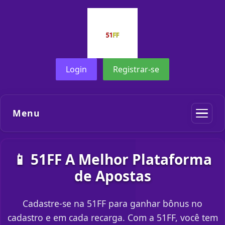
Login
Registrar-se
Menu
📱 51FF A Melhor Plataforma
de Apostas
Cadastre-se na 51FF para ganhar bônus no
cadastro e em cada recarga. Com a 51FF, você tem