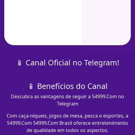
📱 Canal Oficial no Telegram!
📱 Benefícios do Canal
Descubra as vantagens de seguir a 54999.Com no
Telegram
Com caça-níqueis, jogos de mesa, pesca e esportes, a
54999.Com 54999.Com Brasil oferece entretenimento
de qualidade em todos os aspectos.