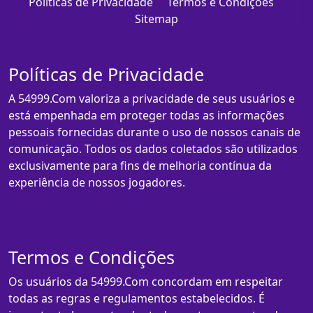
Políticas de Privacidade
Termos e Condições
Sitemap
Políticas de Privacidade
A 54999.Com valoriza a privacidade de seus usuários e
está empenhada em proteger todas as informações
pessoais fornecidas durante o uso de nossos canais de
comunicação. Todos os dados coletados são utilizados
exclusivamente para fins de melhoria contínua da
experiência de nossos jogadores.
Termos e Condições
Os usuários da 54999.Com concordam em respeitar
todas as regras e regulamentos estabelecidos. É