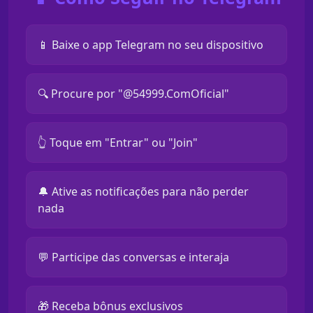
📱 Baixe o app Telegram no seu dispositivo
🔍 Procure por "@54999.ComOficial"
👆 Toque em "Entrar" ou "Join"
🔔 Ative as notificações para não perder
nada
💬 Participe das conversas e interaja
🎁 Receba bônus exclusivos