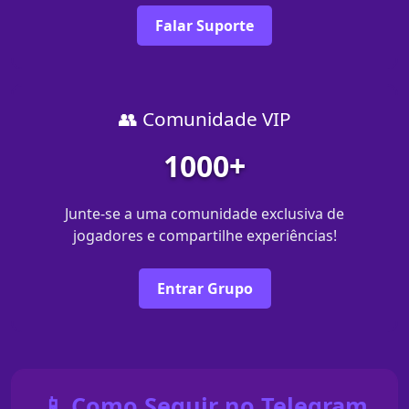
Falar Suporte
👥 Comunidade VIP
1000+
Junte-se a uma comunidade exclusiva de
jogadores e compartilhe experiências!
Entrar Grupo
📱 Como Seguir no Telegram