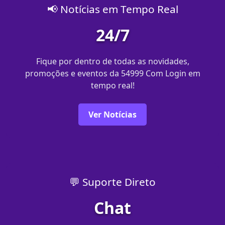
📢 Notícias em Tempo Real
24/7
Fique por dentro de todas as novidades,
promoções e eventos da 54999 Com Login em
tempo real!
Ver Notícias
💬 Suporte Direto
Chat