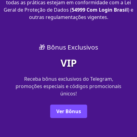
todas as práticas estejam em conformidade com a Lei
Geral de Proteção de Dados (
54999 Com Login Brasil
) e
outras regulamentações vigentes.
🎁 Bônus Exclusivos
VIP
Receba bônus exclusivos do Telegram,
promoções especiais e códigos promocionais
únicos!
Ver Bônus