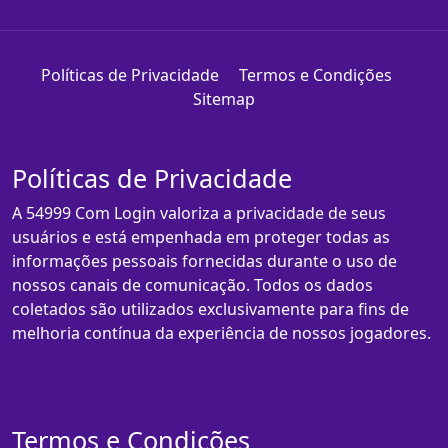
Políticas de Privacidade
Termos e Condições
Sitemap
Políticas de Privacidade
A 54999 Com Login valoriza a privacidade de seus
usuários e está empenhada em proteger todas as
informações pessoais fornecidas durante o uso de
nossos canais de comunicação. Todos os dados
coletados são utilizados exclusivamente para fins de
melhoria contínua da experiência de nossos jogadores.
Termos e Condições