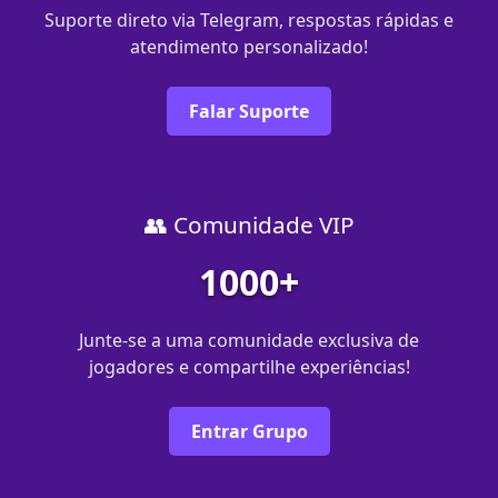
Suporte direto via Telegram, respostas rápidas e
atendimento personalizado!
Falar Suporte
👥 Comunidade VIP
1000+
Junte-se a uma comunidade exclusiva de
jogadores e compartilhe experiências!
Entrar Grupo