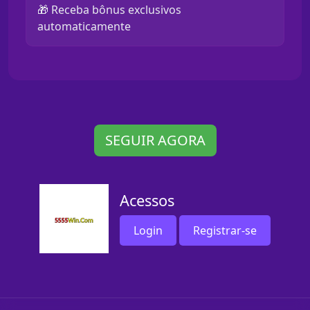
🎁 Receba bônus exclusivos
automaticamente
SEGUIR AGORA
Acessos
Login
Registrar-se