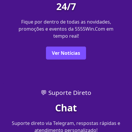
24/7
Fique por dentro de todas as novidades,
promoções e eventos da 5555Win.Com em
tempo real!
Ver Notícias
💬 Suporte Direto
Chat
Suporte direto via Telegram, respostas rápidas e
atendimento personalizado!