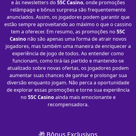
e às newsletters do
55C Casino
, onde promoções
relâmpago e bônus surpresa são frequentemente
anunciados. Assim, os jogadores podem garantir que
estão sempre aproveitando ao máximo o que o cassino
tem a oferecer. Em resumo, as promoções no
55C
Casino
não são apenas uma forma de atrair novos
jogadores, mas também uma maneira de enriquecer a
experiência de jogo de todos. Ao entender como
funcionam, como tirá-las partido e mantendo-se
atualizado sobre novas ofertas, os jogadores podem
aumentar suas chances de ganhar e prolongar sua
diversão enquanto jogam. Não perca a oportunidade
de explorar essas promoções e torne sua experiência
no
55C Casino
ainda mais emocionante e
recompensadora.
🎁 Bônus Exclusivos