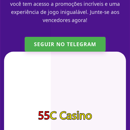
você tem acesso a promoções incríveis e uma
experiência de jogo inigualável. Junte-se aos
vencedores agora!
SEGUIR NO TELEGRAM