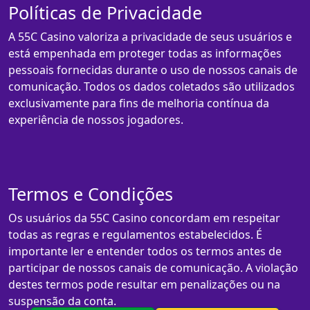
Políticas de Privacidade
A 55C Casino valoriza a privacidade de seus usuários e
está empenhada em proteger todas as informações
pessoais fornecidas durante o uso de nossos canais de
comunicação. Todos os dados coletados são utilizados
exclusivamente para fins de melhoria contínua da
experiência de nossos jogadores.
Termos e Condições
Os usuários da 55C Casino concordam em respeitar
todas as regras e regulamentos estabelecidos. É
importante ler e entender todos os termos antes de
participar de nossos canais de comunicação. A violação
destes termos pode resultar em penalizações ou na
suspensão da conta.