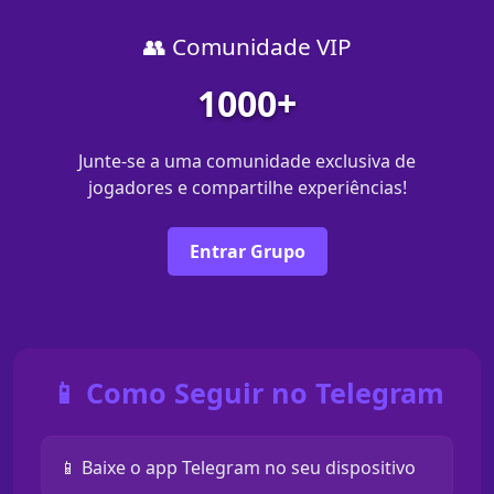
👥 Comunidade VIP
1000+
Junte-se a uma comunidade exclusiva de
jogadores e compartilhe experiências!
Entrar Grupo
📱 Como Seguir no Telegram
📱 Baixe o app Telegram no seu dispositivo