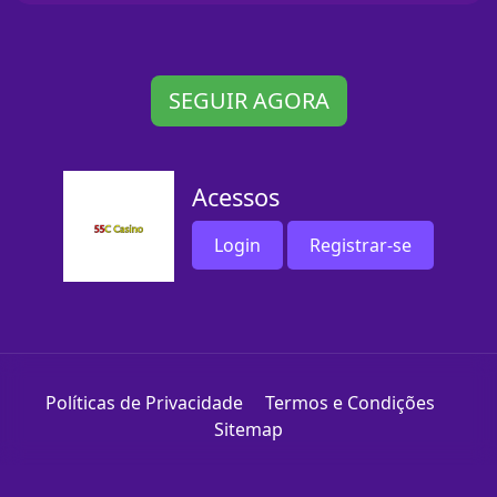
SEGUIR AGORA
Acessos
Login
Registrar-se
Políticas de Privacidade
Termos e Condições
Sitemap