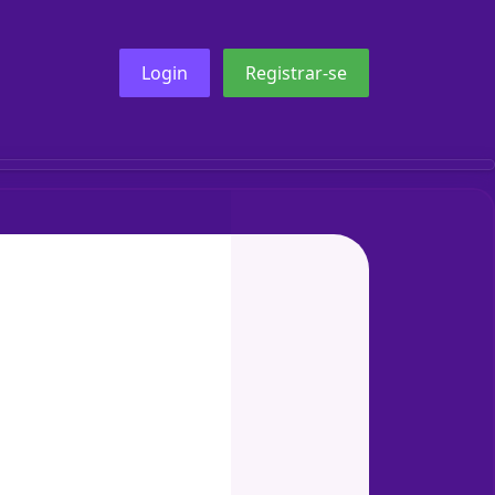
Login
Registrar-se