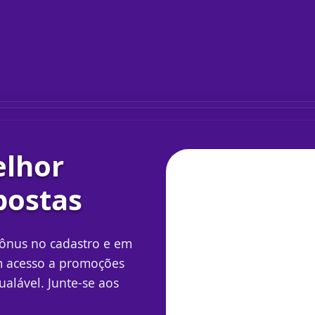
elhor
postas
ônus no cadastro e em
m acesso a promoções
ualável. Junte-se aos