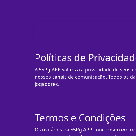
Políticas de Privacida
A 55Pg APP valoriza a privacidade de seus 
nossos canais de comunicação. Todos os dad
jogadores.
Termos e Condições
Os usuários da 55Pg APP concordam em resp