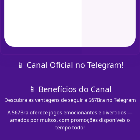
📱 Canal Oficial no Telegram!
📱 Benefícios do Canal
Descubra as vantagens de seguir a 567Bra no Telegram
A 567Bra oferece jogos emocionantes e divertidos —
amados por muitos, com promoções disponíveis o
tempo todo!