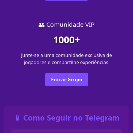
👥 Comunidade VIP
1000+
Junte-se a uma comunidade exclusiva de
jogadores e compartilhe experiências!
Entrar Grupo
📱 Como Seguir no Telegram