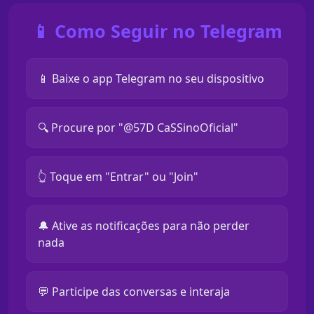
📱 Como Seguir no Telegram
📱 Baixe o app Telegram no seu dispositivo
🔍 Procure por "@57D CaSSinoOficial"
👆 Toque em "Entrar" ou "Join"
🔔 Ative as notificações para não perder
nada
💬 Participe das conversas e interaja