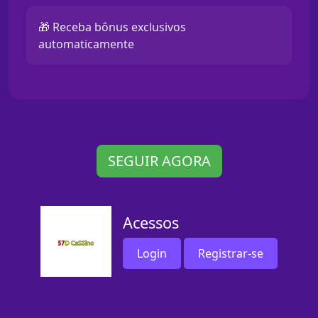
🎁 Receba bônus exclusivos
automaticamente
SEGUIR AGORA
Acessos
Login
Registrar-se