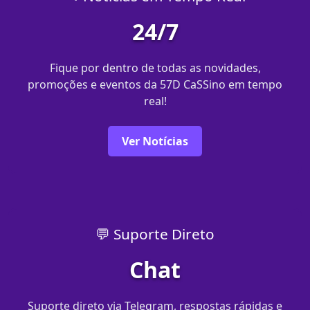
24/7
Fique por dentro de todas as novidades,
promoções e eventos da 57D CaSSino em tempo
real!
Ver Notícias
💬 Suporte Direto
Chat
Suporte direto via Telegram, respostas rápidas e