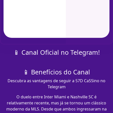
📱 Canal Oficial no Telegram!
📱 Benefícios do Canal
Descubra as vantagens de seguir a 57D CaSSino no
Telegram
O duelo entre Inter Miami e Nashville SC é
relativamente recente, mas já se tornou um clássico
moderno da MLS. Desde que ambos ingressaram na