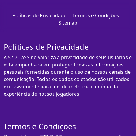
Políticas de Privacidade
Termos e Condições
Sitemap
Políticas de Privacidade
A 57D CaSSino valoriza a privacidade de seus usuários e
está empenhada em proteger todas as informações
pessoais fornecidas durante o uso de nossos canais de
comunicação. Todos os dados coletados são utilizados
exclusivamente para fins de melhoria contínua da
experiência de nossos jogadores.
Termos e Condições