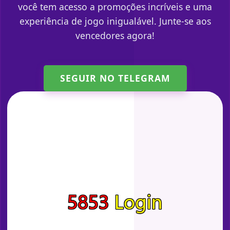
você tem acesso a promoções incríveis e uma
experiência de jogo inigualável. Junte-se aos
vencedores agora!
SEGUIR NO TELEGRAM