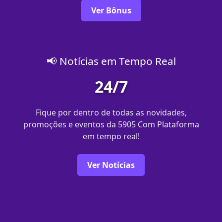
Ver Bônus
📢 Notícias em Tempo Real
24/7
Fique por dentro de todas as novidades,
promoções e eventos da 5905 Com Plataforma
em tempo real!
Ver Notícias