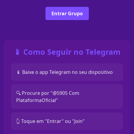
Entrar Grupo
📱 Como Seguir no Telegram
📱 Baixe o app Telegram no seu dispositivo
🔍 Procure por "@5905 Com
PlataformaOficial"
👆 Toque em "Entrar" ou "Join"