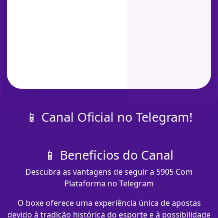
📱 Canal Oficial no Telegram!
📱 Benefícios do Canal
Descubra as vantagens de seguir a 5905 Com
Plataforma no Telegram
O boxe oferece uma experiência única de apostas
devido à tradição histórica do esporte e à possibilidade