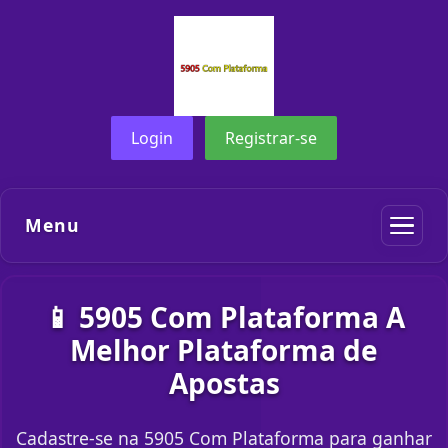
Login
Registrar-se
Menu
📱 5905 Com Plataforma A
Melhor Plataforma de
Apostas
Cadastre-se na 5905 Com Plataforma para ganhar