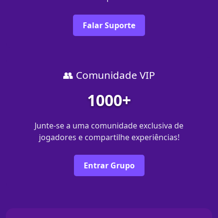
Falar Suporte
👥 Comunidade VIP
1000+
Junte-se a uma comunidade exclusiva de
jogadores e compartilhe experiências!
Entrar Grupo