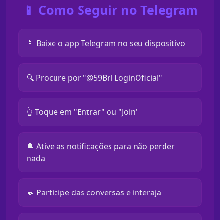
📱 Como Seguir no Telegram
📱 Baixe o app Telegram no seu dispositivo
🔍 Procure por "@59Brl LoginOficial"
👆 Toque em "Entrar" ou "Join"
🔔 Ative as notificações para não perder
nada
💬 Participe das conversas e interaja