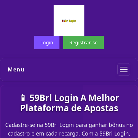
Login
Registrar-se
Menu
📱 59Brl Login A Melhor
Plataforma de Apostas
Cadastre-se na 59Brl Login para ganhar bônus no
cadastro e em cada recarga. Com a 59Brl Login,