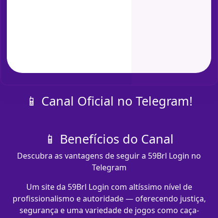
📱 Canal Oficial no Telegram!
📱 Benefícios do Canal
Descubra as vantagens de seguir a 59Brl Login no
Telegram
Um site da 59Brl Login com altíssimo nível de
profissionalismo e autoridade — oferecendo justiça,
segurança e uma variedade de jogos como caça-