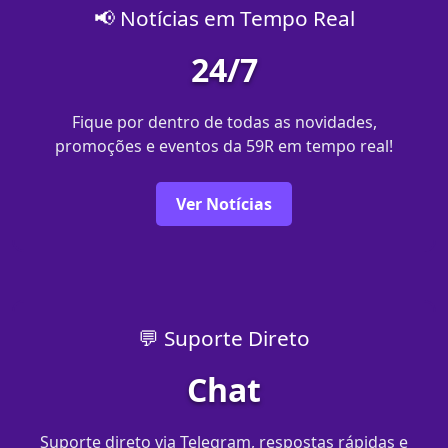
📢 Notícias em Tempo Real
24/7
Fique por dentro de todas as novidades,
promoções e eventos da 59R em tempo real!
Ver Notícias
💬 Suporte Direto
Chat
Suporte direto via Telegram, respostas rápidas e