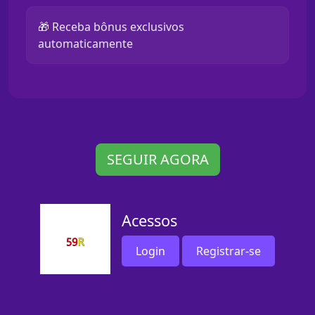
🎁 Receba bônus exclusivos
automaticamente
SEGUIR AGORA
Acessos
Login
Registrar-se