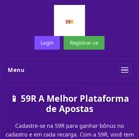
Login
Registrar-se
Menu
📱 59R A Melhor Plataforma
de Apostas
Cadastre-se na 59R para ganhar bônus no
cadastro e em cada recarga. Com a 59R, você tem